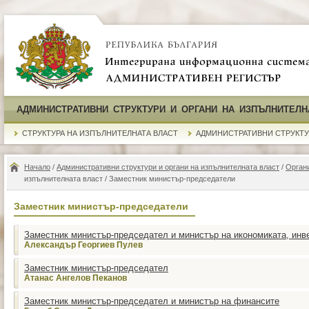
АДМИНИСТРАТИВНИ СТРУКТУРИ И ОРГАНИ НА ИЗПЪЛНИТЕЛН
СТРУКТУРА НА ИЗПЪЛНИТЕЛНАТА ВЛАСТ
АДМИНИСТРАТИВНИ СТРУКТ
Начало
/
Административни структури и органи на изпълнителната власт
/
Органи
изпълнителната власт / Заместник министър-председатели
Заместник министър-председатели
Заместник министър-председател и министър на икономиката, инв
Александър Георгиев Пулев
Заместник министър-председател
Атанас Ангелов Пеканов
Заместник министър-председател и министър на финансите