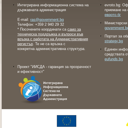
Интегрирана информационна система на
evroto.bg: О
държавната администрация
приемане на 
еврото.бг
E-mail:
ras@government.bg
Министерски 
Телефон: +359 2 940 29 32
government.b
* Посочените координати са
само за
техническа поддръжка и въпроси във
Портал за об
връзка с работата на Административния
strategy.bg
регистър
. Те не са връзка с
конкретна административна структура.
Eдинен инфо
средствата о
eufunds.bg
Проект "ИИСДА - гаранция за прозрачност
и ефективност"