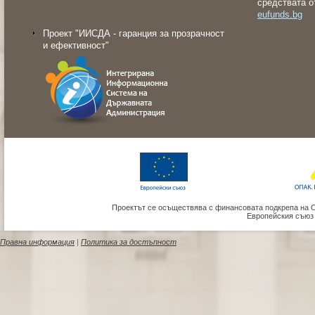
средствата о
eufunds.bg
Проект "ИИСДА - гаранция за прозрачност
и ефективност"
Проектът се осъществява с финансовата подкрепа на 
Европейския съюз
Правна информация
|
Политика за достъпност