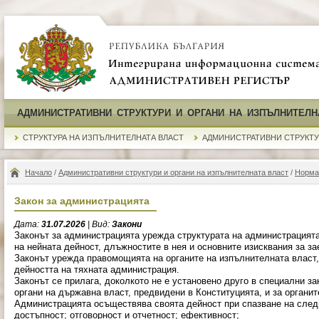
АДМИНИСТРАТИВНИ СТРУКТУРИ И ОРГАНИ НА ИЗПЪЛНИТЕЛН
СТРУКТУРА НА ИЗПЪЛНИТЕЛНАТА ВЛАСТ
АДМИНИСТРАТИВНИ СТРУКТ
Начало
/
Административни структури и органи на изпълнителната власт
/
Норма
Закон за администрацията
Дата:
31.07.2026
| Вид:
Закони
Законът за администрацията урежда структурата на администрацията
на нейната дейност, длъжностите в нея и основните изисквания за за
Законът урежда правомощията на органите на изпълнителната власт, 
дейността на тяхната администрация.
Законът се прилага, доколкото не е установено друго в специални за
органи на държавна власт, предвидени в Конституцията, и за органи
Администрацията осъществява своята дейност при спазване на следн
достъпност; отговорност и отчетност; ефективност;