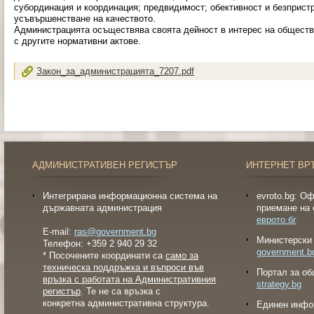
субординация и координация; предвидимост; обективност и безприст
усъвършенстване на качеството.
Администрацията осъществява своята дейност в интерес на общество
с другите нормативни актове.
Закон_за_администрацията_7207.pdf
АДМИНИСТРАТИВЕН РЕГИСТЪР
ИНТЕРНЕТ ВР
Интегрирана информационна система на
evroto.bg: О
държавната администрация
приемане на 
еврото.бг
E-mail:
ras@government.bg
Министерски 
Телефон: +359 2 940 29 32
government.b
* Посочените координати са
само за
техническа поддръжка и въпроси във
Портал за об
връзка с работата на Административния
strategy.bg
регистър
. Те не са връзка с
конкретна административна структура.
Eдинен инфо