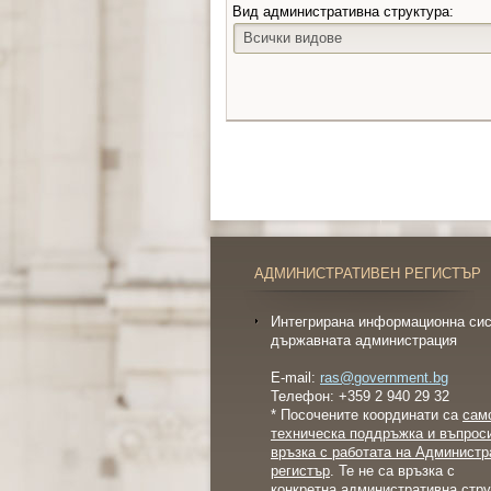
Вид административна структура:
Всички видове
АДМИНИСТРАТИВЕН РЕГИСТЪР
Интегрирана информационна сис
държавната администрация
E-mail:
ras@government.bg
Телефон: +359 2 940 29 32
* Посочените координати са
сам
техническа поддръжка и въпрос
връзка с работата на Администр
регистър
. Те не са връзка с
конкретна административна стру