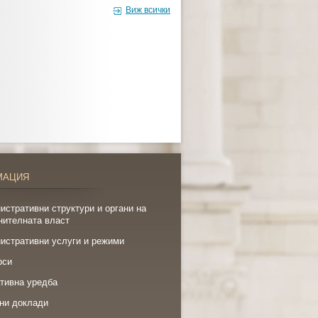
Виж всички
МАЦИЯ
истративни структури и органи на
нителната власт
истративни услуги и режими
рси
тивна уредба
ни доклади