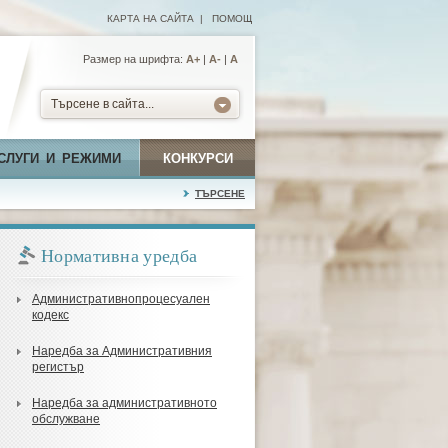
КАРТА НА САЙТА
|
ПОМОЩ
Размер на шрифта:
А+
|
A-
|
A
Търсене в сайта...
СЛУГИ И РЕЖИМИ
КОНКУРСИ
ТЪРСЕНЕ
Нормативна уредба
Административнопроцесуален
кодекс
Наредба за Административния
регистър
Наредба за административното
обслужване