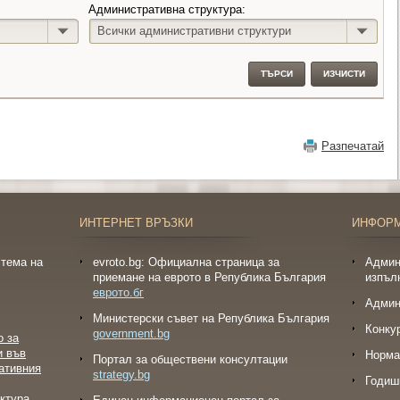
Административна структура:
Всички административни структури
ТЪРСИ
ИЗЧИСТИ
Разпечатай
ИНТЕРНЕТ ВРЪЗКИ
ИНФОР
тема на
evroto.bg: Официална страница за
Админ
приемане на еврото в Република България
изпъл
еврото.бг
Админ
Министерски съвет на Република България
Конку
government.bg
о за
и във
Норма
Портал за обществени консултации
ативния
strategy.bg
Годиш
ктура.