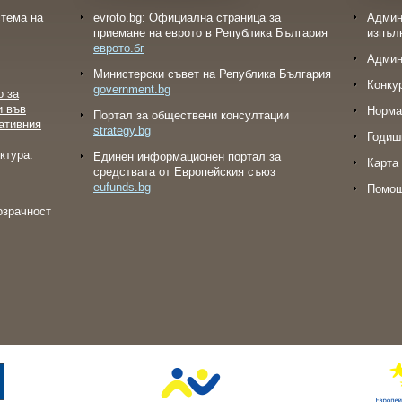
тема на
evroto.bg: Официална страница за
Админ
приемане на еврото в Република България
изпъл
еврото.бг
Админ
Министерски съвет на Република България
Конку
government.bg
о за
и във
Норма
Портал за обществени консултации
ативния
strategy.bg
Годиш
ктура.
Eдинен информационен портал за
Карта 
средствата от Европейския съюз
eufunds.bg
Помо
озрачност