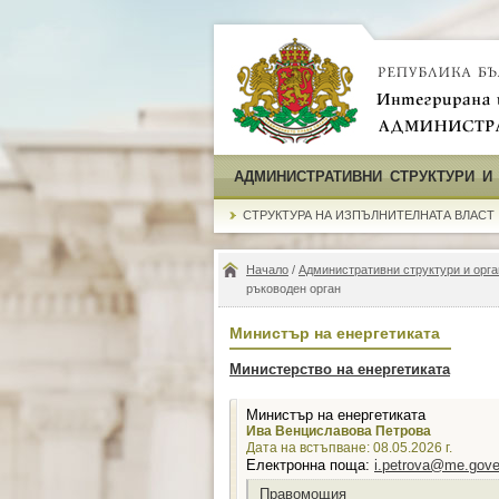
АДМИНИСТРАТИВНИ СТРУКТУРИ И
СТРУКТУРА НА ИЗПЪЛНИТЕЛНАТА ВЛАСТ
Начало
/
Административни структури и орга
ръководен орган
Министър на енергетиката
Министерство на енергетиката
Министър на енергетиката
Ива Венциславова Петрова
Дата на встъпване: 08.05.2026 г.
Електронна поща:
i.petrova@me.gove
Правомощия