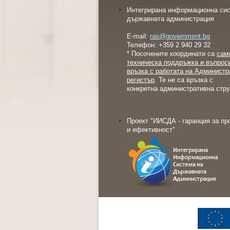
Интегрирана информационна сис
държавната администрация
E-mail:
ras@government.bg
Телефон: +359 2 940 29 32
* Посочените координати са
сам
техническа поддръжка и въпрос
връзка с работата на Администр
регистър
. Те не са връзка с
конкретна административна стру
Проект "ИИСДА - гаранция за пр
и ефективност"