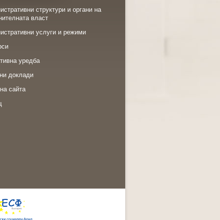
истративни структури и органи на
нителната власт
истративни услуги и режими
рси
тивна уредба
ни доклади
на сайта
щ