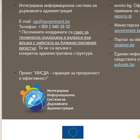
Интегрирана информационна система на
evroto.bg: О
държавната администрация
приемане на 
еврото.бг
E-mail:
ras@government.bg
Министерски 
Телефон: +359 2 940 29 32
government.b
* Посочените координати са
само за
техническа поддръжка и въпроси във
Портал за об
връзка с работата на Административния
strategy.bg
регистър
. Те не са връзка с
конкретна административна структура.
Eдинен инфо
средствата о
eufunds.bg
Проект "ИИСДА - гаранция за прозрачност
и ефективност"