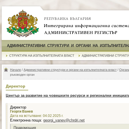
АДМИНИСТРАТИВНИ СТРУКТУРИ И ОРГАНИ НА ИЗПЪЛНИТЕЛН
СТРУКТУРА НА ИЗПЪЛНИТЕЛНАТА ВЛАСТ
АДМИНИСТРАТИВНИ СТРУКТ
Начало
/
Административни структури и органи на изпълнителната власт
/
Органи
ръководен орган
Директор
Център за развитие на човешките ресурси и регионални инициат
Директор
Георги Ванев
Дата на встъпване: 04.02.2025 г.
Електронна поща:
georgi_vanev@chrdri.net
Правомощия