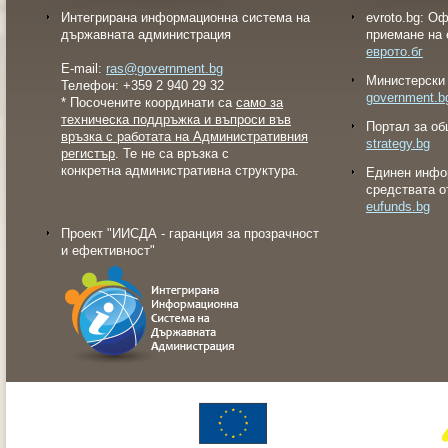
Интегрирана информационна система на
evroto.bg: О
държавната администрация
приемане на 
еврото.бг
E-mail:
ras@government.bg
Министерски 
Телефон: +359 2 940 29 32
government.b
* Посочените координати са
само за
техническа поддръжка и въпроси във
Портал за об
връзка с работата на Административния
strategy.bg
регистър
. Те не са връзка с
конкретна административна структура.
Eдинен инфо
средствата о
eufunds.bg
Проект "ИИСДА - гаранция за прозрачност
и ефективност"