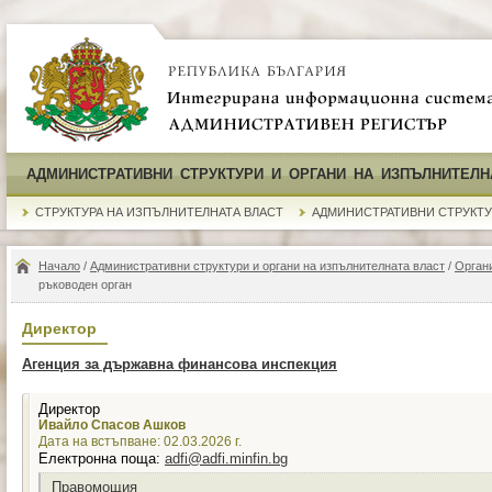
АДМИНИСТРАТИВНИ СТРУКТУРИ И ОРГАНИ НА ИЗПЪЛНИТЕЛН
СТРУКТУРА НА ИЗПЪЛНИТЕЛНАТА ВЛАСТ
АДМИНИСТРАТИВНИ СТРУКТ
Начало
/
Административни структури и органи на изпълнителната власт
/
Органи
ръководен орган
Директор
Агенция за държавна финансова инспекция
Директор
Ивайло Спасов Ашков
Дата на встъпване: 02.03.2026 г.
Електронна поща:
adfi@adfi.minfin.bg
Правомощия