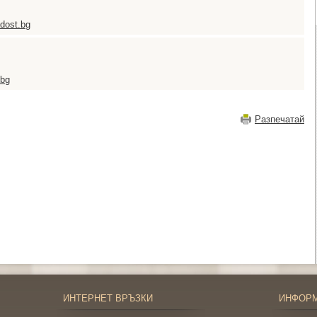
dost.bg
.bg
Разпечатай
ИНТЕРНЕТ ВРЪЗКИ
ИНФОР