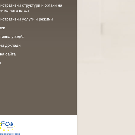
истративни структури и органи на
нителната власт
истративни услуги и режими
рси
тивна уредба
ни доклади
на сайта
щ