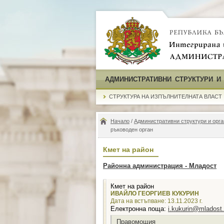
АДМИНИСТРАТИВНИ СТРУКТУРИ И
СТРУКТУРА НА ИЗПЪЛНИТЕЛНАТА ВЛАСТ
Начало
/
Административни структури и орга
ръководен орган
Кмет на район
Районна администрация - Младост
Кмет на район
ИВАЙЛО ГЕОРГИЕВ КУКУРИН
Дата на встъпване: 13.11.2023 г.
Електронна поща:
i.kukurin@mladost
Правомощия