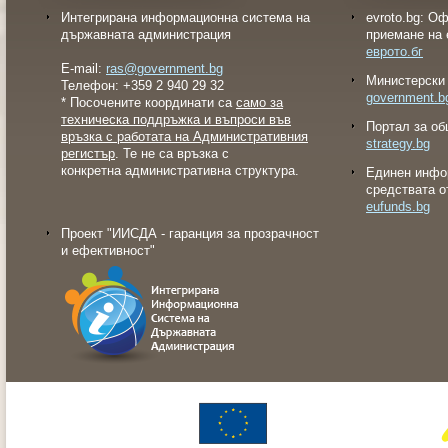
Интегрирана информационна система на
evroto.bg: О
държавната администрация
приемане на 
еврото.бг
E-mail:
ras@government.bg
Министерски 
Телефон: +359 2 940 29 32
government.b
* Посочените координати са
само за
техническа поддръжка и въпроси във
Портал за об
връзка с работата на Административния
strategy.bg
регистър
. Те не са връзка с
конкретна административна структура.
Eдинен инфо
средствата о
eufunds.bg
Проект "ИИСДА - гаранция за прозрачност
и ефективност"