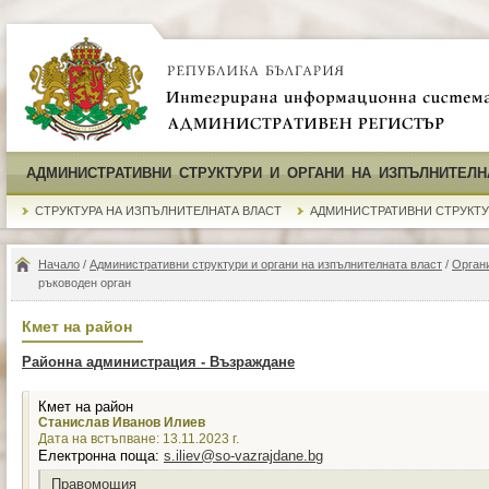
АДМИНИСТРАТИВНИ СТРУКТУРИ И ОРГАНИ НА ИЗПЪЛНИТЕЛН
СТРУКТУРА НА ИЗПЪЛНИТЕЛНАТА ВЛАСТ
АДМИНИСТРАТИВНИ СТРУКТ
Начало
/
Административни структури и органи на изпълнителната власт
/
Органи
ръководен орган
Кмет на район
Районна администрация - Възраждане
Кмет на район
Станислав Иванов Илиев
Дата на встъпване: 13.11.2023 г.
Електронна поща:
s.iliev@so-vazrajdane.bg
Правомощия