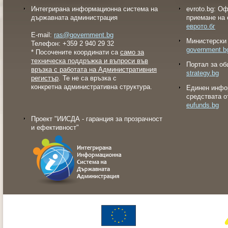
Интегрирана информационна система на
evroto.bg: О
държавната администрация
приемане на 
еврото.бг
E-mail:
ras@government.bg
Министерски 
Телефон: +359 2 940 29 32
government.b
* Посочените координати са
само за
техническа поддръжка и въпроси във
Портал за об
връзка с работата на Административния
strategy.bg
регистър
. Те не са връзка с
конкретна административна структура.
Eдинен инфо
средствата о
eufunds.bg
Проект "ИИСДА - гаранция за прозрачност
и ефективност"