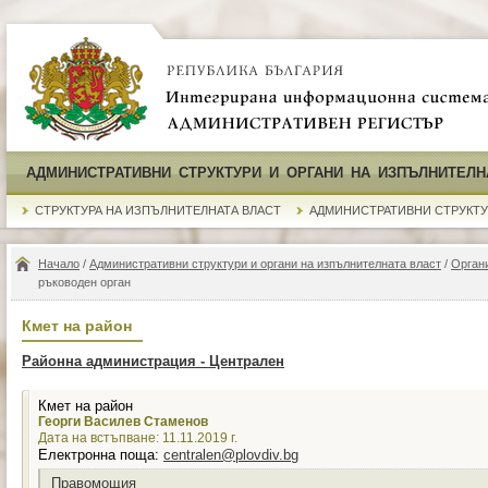
АДМИНИСТРАТИВНИ СТРУКТУРИ И ОРГАНИ НА ИЗПЪЛНИТЕЛН
СТРУКТУРА НА ИЗПЪЛНИТЕЛНАТА ВЛАСТ
АДМИНИСТРАТИВНИ СТРУКТ
Начало
/
Административни структури и органи на изпълнителната власт
/
Органи
ръководен орган
Кмет на район
Районна администрация - Централен
Кмет на район
Георги Василев Стаменов
Дата на встъпване: 11.11.2019 г.
Електронна поща:
centralen@plovdiv.bg
Правомощия