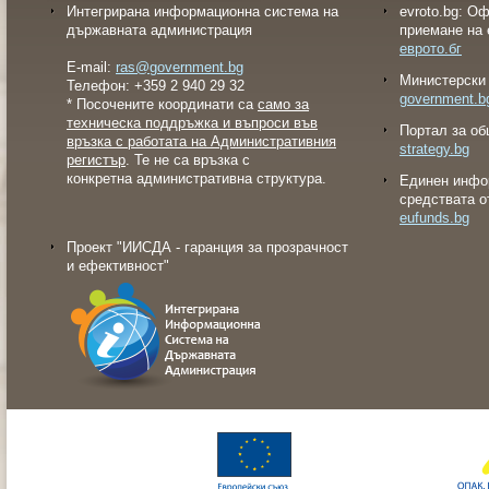
Интегрирана информационна система на
evroto.bg: О
държавната администрация
приемане на 
еврото.бг
E-mail:
ras@government.bg
Министерски 
Телефон: +359 2 940 29 32
government.b
* Посочените координати са
само за
техническа поддръжка и въпроси във
Портал за об
връзка с работата на Административния
strategy.bg
регистър
. Те не са връзка с
конкретна административна структура.
Eдинен инфо
средствата о
eufunds.bg
Проект "ИИСДА - гаранция за прозрачност
и ефективност"