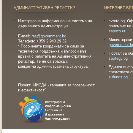
АДМИНИСТРАТИВЕН РЕГИСТЪР
ИНТЕРНЕТ ВР
Интегрирана информационна система на
evroto.bg: О
държавната администрация
приемане на 
еврото.бг
E-mail:
ras@government.bg
Министерски 
Телефон: +359 2 940 29 32
government.b
* Посочените координати са
само за
техническа поддръжка и въпроси във
Портал за об
връзка с работата на Административния
strategy.bg
регистър
. Те не са връзка с
конкретна административна структура.
Eдинен инфо
средствата о
eufunds.bg
Проект "ИИСДА - гаранция за прозрачност
и ефективност"