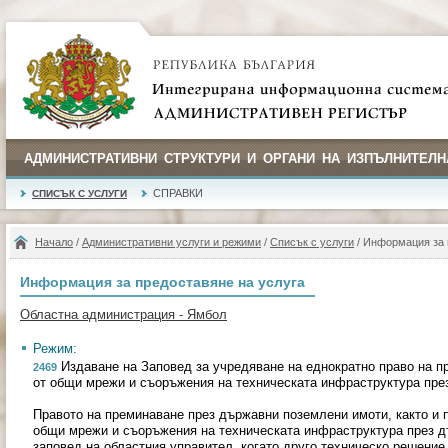
АДМИНИСТРАТИВНИ СТРУКТУРИ И ОРГАНИ НА ИЗПЪЛНИТЕЛН
СПРАВКИ
СПИСЪК С УСЛУГИ
Начало
/
Административни услуги и режими
/
Списък с услуги
/ Информация за 
Информация за предоставяне на услуга
Областна администрация - Ямбол
Режим:
Издаване на Заповед за учредяване на еднократно право на п
2469
от общи мрежи и съоръжения на техническата инфраструктура през
Правото на преминаване през държавни поземлени имоти, както и п
общи мрежи и съоръжения на техническата инфраструктура през д
заповед на областния управител, когато друго техническо решение