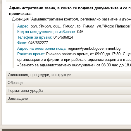
Административни звена, в които се подават документите и се 
преписката:
Дирекция "Административен контрол, регионално развитие и държ
Адрес:
обл. Ямбол, общ. Ямбол, гр. Ямбол, ул."Жорж Папазов"
Код за междуселищно избиране:
046
Телефон за връзка:
046/686814
Факс:
046/662277
Адрес на електронна поща:
region@yambol.government.bg
Работно време:
Гъвкаво работно време, от 09:00 до 17:30, С ц
организациите и фирмите при работа с администрацията е във
«Звеното за административно обслужване» от 08.00 час до 18.
Изисквания, процедури, инструкции
Образци
Нормативна уредба
Заплащане