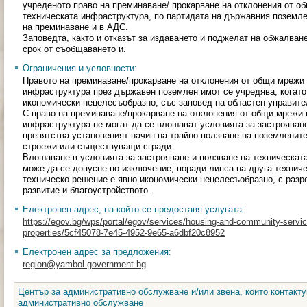
учреденото право на преминаване/ прокарване на отклонения от о
техническата инфраструктура, по партидата на държавния поземле
на преминаване и в АДС.
Заповедта, както и отказът за издаването и поджелат на обжалване
срок от съобщаването и.
Ограничения и условности:
Правото на преминаване/прокарване на отклонения от общи мрежи
инфраструктура през държавен поземлен имот се учредява, когато
икономически нецелесъобразно, със заповед на областен управите
С право на преминаване/прокарване на отклонения от общи мрежи 
инфраструктура не могат да се влошават условията за застрояване
препятства установеният начин на трайно ползване на поземлените
строежи или съществуващи сгради.
Влошаване в условията за застрояване и ползване на техническат
може да се допусне по изключение, поради липса на друга техниче
техническо решение е явно икономически нецелесъобразно, с разр
развитие и благоустройството.
Електронен адрес, на който се предоставя услугата:
https://egov.bg/wps/portal/egov/services/housing-and-community-servic
properties/5cf45078-7e45-4952-9e65-a6dbf20c8952
Електронен адрес за предложения:
region@yambol.government.bg
Център за административно обслужване и/или звена, които контакту
административно обслужване