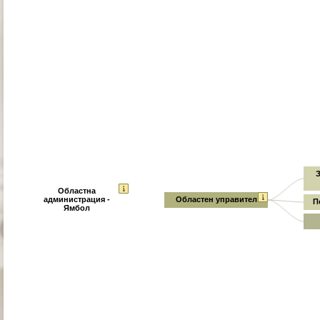
З
Областна
администрация -
Областен управител
П
Ямбол