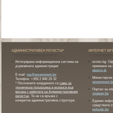
АДМИНИСТРАТИВЕН РЕГИСТЪР
ИНТЕРНЕТ ВР
Интегрирана информационна система на
evroto.bg: О
държавната администрация
приемане на 
еврото.бг
E-mail:
ras@government.bg
Министерски 
Телефон: +359 2 940 29 32
government.b
* Посочените координати са
само за
техническа поддръжка и въпроси във
Портал за об
връзка с работата на Административния
strategy.bg
регистър
. Те не са връзка с
конкретна административна структура.
Eдинен инфо
средствата о
eufunds.bg