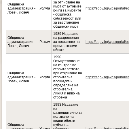
за отписване на
Общинска
имот от актовите
администрация -
Услуга
https://egov.bg/wps/portal/e
книги за имотите
Ловеч, Ловеч
- общинска
собственост, или
за възстановен
общински имот
1989 Издаване
Общинска
на разрешения
администрация -
Режим
за поставяве на
https://egov.bg/wps/portal/e
Ловеч, Ловеч
преместваеми
обекти
1990
Осъществяване
на контрол по
строителството
Общинска
при откриване на
администрация -
Услуга
строителна
https://egov.bg/wps/portal/e
Ловеч, Ловеч
площадка и
определяне на
строителна
линия и ниво на
строежа
1993 Издаване
на
разрешително за
ползване на
водни обекти -
Общинска
публична
администрация -
Услуга
общинска
https://egov.bg/wps/portal/e