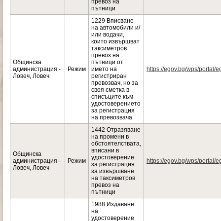
превоз на
пътници
1229 Вписване
на автомобили и/
или водачи,
които извършват
таксиметров
превоз на
Общинска
пътници от
администрация -
Режим
името на
https://egov.bg/wps/portal/e
Ловеч, Ловеч
регистриран
превозвач, но за
своя сметка в
списъците към
удостоверението
за регистрация
на превозвача
1442 Отразяване
на промени в
обстоятелствата,
вписани в
Общинска
удостоверение
администрация -
Режим
https://egov.bg/wps/portal/e
за регистрация
Ловеч, Ловеч
за извършване
на таксиметров
превоз на
пътници
1988 Издаване
на
удостоверение