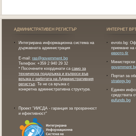
АДМИНИСТРАТИВЕН РЕГИСТЪР
ИНТЕРНЕТ ВР
Интегрирана информационна система на
evroto.bg: О
държавната администрация
приемане на 
еврото.бг
E-mail:
ras@government.bg
Министерски 
Телефон: +359 2 940 29 32
government.b
* Посочените координати са
само за
техническа поддръжка и въпроси във
Портал за об
връзка с работата на Административния
strategy.bg
регистър
. Те не са връзка с
конкретна административна структура.
Eдинен инфо
средствата о
eufunds.bg
Проект "ИИСДА - гаранция за прозрачност
и ефективност"