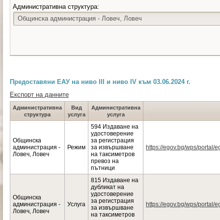
Административна структура:
Общинска администрация - Ловеч, Ловеч
Предоставяни ЕАУ на ниво III и ниво IV към 03.06.2024 г.
Експорт на данните
Административна
Вид
Административна
структура
услуга
услуга
594 Издаване на
удостоверение
Общинска
за регистрация
администрация -
Режим
за извършване
https://egov.bg/wps/portal/e
Ловеч, Ловеч
на таксиметров
превоз на
пътници
815 Издаване на
дубликат на
удостоверение
Общинска
за регистрация
администрация -
Услуга
https://egov.bg/wps/portal/e
за извършване
Ловеч, Ловеч
на таксиметров