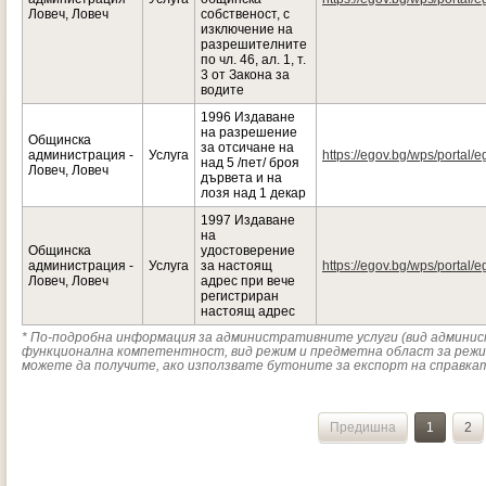
Ловеч, Ловеч
собственост, с
изключение на
разрешителните
по чл. 46, ал. 1, т.
3 от Закона за
водите
1996 Издаване
на разрешение
Общинска
за отсичане на
администрация -
Услуга
https://egov.bg/wps/portal/e
над 5 /пет/ броя
Ловеч, Ловеч
дървета и на
лозя над 1 декар
1997 Издаване
на
Общинска
удостоверение
администрация -
Услуга
за настоящ
https://egov.bg/wps/portal/e
Ловеч, Ловеч
адрес при вече
регистриран
настоящ адрес
* По-подробна информация за административните услуги (вид админи
функционална компетентност, вид режим и предметна област за режи
можете да получите, ако използвате бутоните за експорт на справката
Предишна
1
2