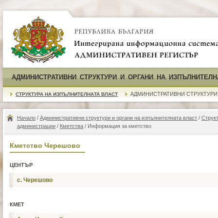
АДМИНИСТРАТИВНИ СТРУКТУРИ И ОРГАНИ НА ИЗПЪЛНИТЕЛН
АДМИНИСТРАТИВНИ СТРУКТУРИ
СТРУКТУРА НА ИЗПЪЛНИТЕЛНАТА ВЛАСТ
Начало
/
Административни структури и органи на изпълнителната власт
/
Структ
администрации
/
Кметства
/ Информация за кметство
Кметство Черешово
ЦЕНТЪР
с. Черешово
КМЕТ