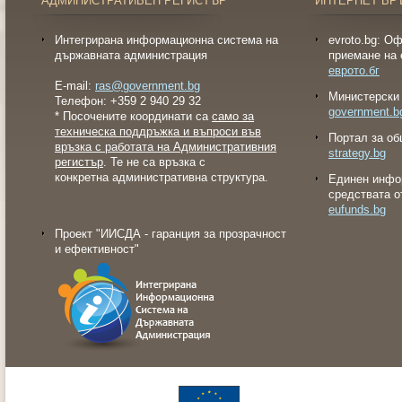
АДМИНИСТРАТИВЕН РЕГИСТЪР
ИНТЕРНЕТ ВР
Интегрирана информационна система на
evroto.bg: О
държавната администрация
приемане на 
еврото.бг
E-mail:
ras@government.bg
Министерски 
Телефон: +359 2 940 29 32
government.b
* Посочените координати са
само за
техническа поддръжка и въпроси във
Портал за об
връзка с работата на Административния
strategy.bg
регистър
. Те не са връзка с
конкретна административна структура.
Eдинен инфо
средствата о
eufunds.bg
Проект "ИИСДА - гаранция за прозрачност
и ефективност"