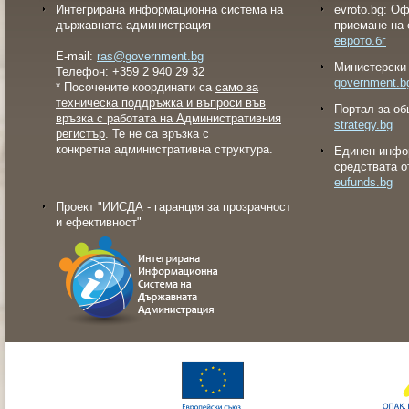
Интегрирана информационна система на
evroto.bg: О
държавната администрация
приемане на 
еврото.бг
E-mail:
ras@government.bg
Министерски 
Телефон: +359 2 940 29 32
government.b
* Посочените координати са
само за
техническа поддръжка и въпроси във
Портал за об
връзка с работата на Административния
strategy.bg
регистър
. Те не са връзка с
конкретна административна структура.
Eдинен инфо
средствата о
eufunds.bg
Проект "ИИСДА - гаранция за прозрачност
и ефективност"