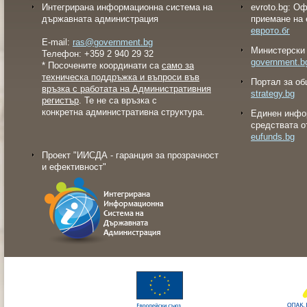
Интегрирана информационна система на
evroto.bg: О
държавната администрация
приемане на 
еврото.бг
E-mail:
ras@government.bg
Министерски 
Телефон: +359 2 940 29 32
government.b
* Посочените координати са
само за
техническа поддръжка и въпроси във
Портал за об
връзка с работата на Административния
strategy.bg
регистър
. Те не са връзка с
конкретна административна структура.
Eдинен инфо
средствата о
eufunds.bg
Проект "ИИСДА - гаранция за прозрачност
и ефективност"