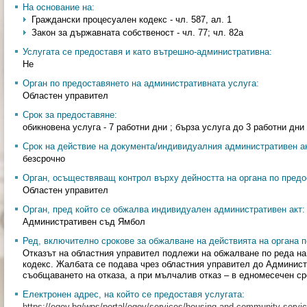
На основание на:
Граждански процесуален кодекс - чл. 587, ал. 1
Закон за държавната собственост - чл. 77; чл. 82а
Услугата се предоставя и като вътрешно-административна:
Не
Орган по предоставянето на административната услуга:
Областен управител
Срок за предоставяне:
обикновена услуга - 7 работни дни ; бърза услуга до 3 работни дни
Срок на действие на документа/индивидуалния административен ак
безсрочно
Орган, осъществяващ контрол върху дейността на органа по предо
Областен управител
Орган, пред който се обжалва индивидуален административен акт:
Административен съд Ямбол
Ред, включително срокове за обжалване на действията на органа п
Отказът на областния управител подлежи на обжалване по реда н
кодекс. Жалбата се подава чрез областния управител до Админист
съобщаването на отказа, а при мълчалив отказ – в едномесечен сро
Електронен адрес, на който се предоставя услугата:
https://egov.bg/wps/portal/egov/services/housing-and-community-servic