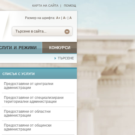
КАРТА НА САЙТА
|
ПОМОЩ
Размер на шрифта:
А+
|
A-
|
A
Търсене в сайта...
СЛУГИ И РЕЖИМИ
КОНКУРСИ
ТЪРСЕНЕ
СПИСЪК С УСЛУГИ
Предоставяни от централни
администрации
Предоставяни от специализирани
териториални администрации
Предоставяни от областни
администрации
Предоставяни от общински
администрации