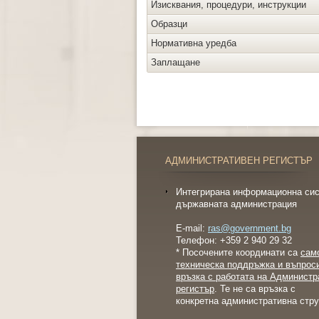
Изисквания, процедури, инструкции
Образци
Нормативна уредба
Заплащане
АДМИНИСТРАТИВЕН РЕГИСТЪР
Интегрирана информационна сис
държавната администрация
E-mail:
ras@government.bg
Телефон: +359 2 940 29 32
* Посочените координати са
сам
техническа поддръжка и въпрос
връзка с работата на Администр
регистър
. Те не са връзка с
конкретна административна стру