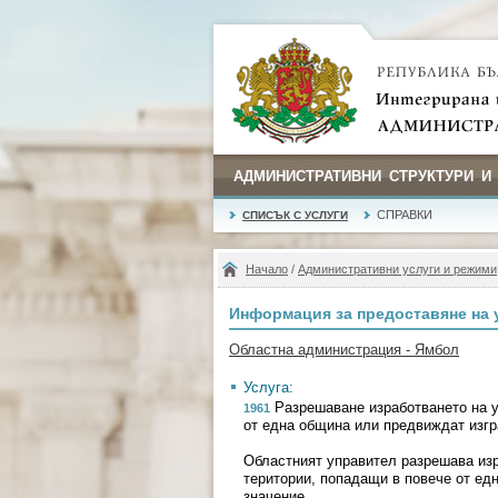
АДМИНИСТРАТИВНИ СТРУКТУРИ И
СПРАВКИ
СПИСЪК С УСЛУГИ
Начало
/
Административни услуги и режими
Информация за предоставяне на 
Областна администрация - Ямбол
Услуга:
Разрешаване изработването на у
1961
от една община или предвиждат изгр
Областният управител разрешава изр
територии, попадащи в повече от ед
значение .