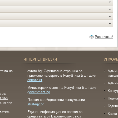
Разпечатай
ИНТЕРНЕТ ВРЪЗКИ
ИНФОР
тема на
evroto.bg: Официална страница за
Админ
приемане на еврото в Република България
изпъл
еврото.бг
Админ
Министерски съвет на Република България
Конку
government.bg
о за
и във
Норма
Портал за обществени консултации
ативния
strategy.bg
Годиш
ктура.
Eдинен информационен портал за
Карта 
средствата от Европейския съюз