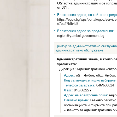
Областна администрация и се изпраща
от ЗУТ.
Електронен адрес, на който се предо
https://egov.bg/wps/portal/egov/servi
e7ea47bfb4d3
Електронен адрес за предложения:
region@yambol.government.bg
Център за административно обслужван
административно обслужване
Административни звена, в които с
преписката:
Дирекция "Административен контрол
Адрес:
обл. Ямбол, общ. Ямбол, 
Код за междуселищно избиране:
Телефон за връзка:
046/686814
Факс:
046/662277
Адрес на електронна поща:
regi
Работно време:
Гъвкаво работно 
организациите и фирмите при ра
«Звеното за административно обс