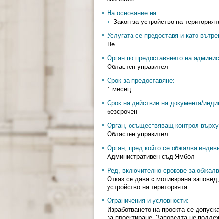
На основание на:
Закон за устройство на територията
Услугата се предоставя и като вътр
Не
Орган по предоставянето на админис
Областен управител
Срок за предоставяне:
1 месец
Срок на действие на документа/инди
безсрочен
Орган, осъществяващ контрол върху 
Областен управител
Орган, пред който се обжалва индив
Административен съд Ямбол
Ред, включително срокове за обжалв
Отказ се дава с мотивирана заповед,
устройство на територията
Ограничения и условности:
Изработването на проекта се допуска
за проектиране. Заповедта не подле