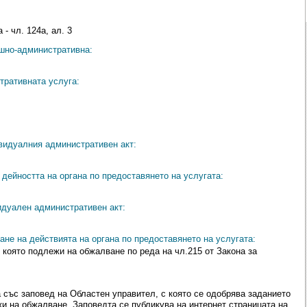
 - чл. 124а, ал. 3
ешно-административна:
тративната услуга:
видуалния административен акт:
дейността на органа по предоставянето на услугата:
идуален административен акт:
ане на действията на органа по предоставянето на услугата:
 която подлежи на обжалване по реда на чл.215 от Закона за
 със заповед на Областен управител, с която се одобрява заданието
жи на обжалване. Заповедта се публикува на интернет страницата на