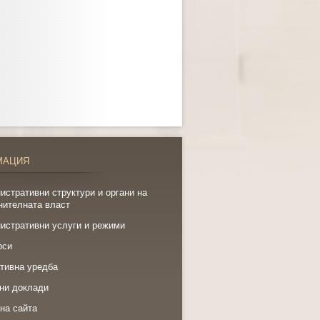
МАЦИЯ
истративни структури и органи на
нителната власт
истративни услуги и режими
рси
тивна уредба
ни доклади
на сайта