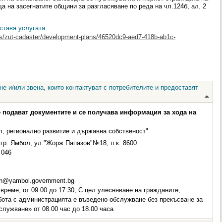
 на засегнатите общини за разгласяване по реда на чл.124б, ал. 2
ставя услугата:
ces/zut-cadaster/development-plans/46520dc9-aed7-418b-ab1c-
е и/или звена, които контактуват с потребителите и предоставят
е подават документите и се получава информация за хода на
, регионално развитие и държавна собственост"
гр. Ямбол, ул."Жорж Папазов"№18, п.к. 8600
046
on@yambol.government.bg
време, от 09:00 до 17:30, С цел улесняване на гражданите,
бота с администрацията е въведено обслужване без прекъсване за
лужване» от 08.00 час до 18.00 часа