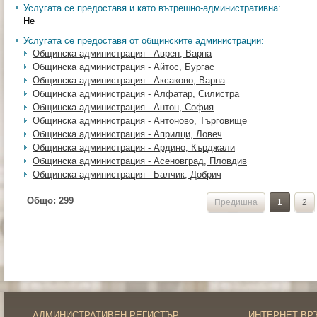
Услугата се предоставя и като вътрешно-административна:
Не
Услугата се предоставя от общинските администрации:
Общинска администрация - Аврен, Варна
Общинска администрация - Айтос, Бургас
Общинска администрация - Аксаково, Варна
Общинска администрация - Алфатар, Силистра
Общинска администрация - Антон, София
Общинска администрация - Антоново, Търговище
Общинска администрация - Априлци, Ловеч
Общинска администрация - Ардино, Кърджали
Общинска администрация - Асеновград, Пловдив
Общинска администрация - Балчик, Добрич
Общо:
299
Предишна
1
2
АДМИНИСТРАТИВЕН РЕГИСТЪР
ИНТЕРНЕТ ВР