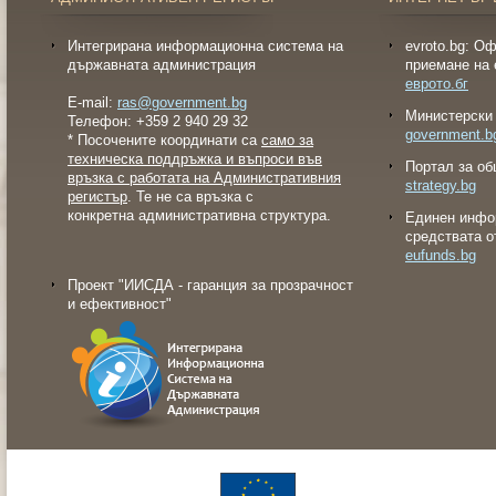
Интегрирана информационна система на
evroto.bg: О
държавната администрация
приемане на 
еврото.бг
E-mail:
ras@government.bg
Министерски 
Телефон: +359 2 940 29 32
government.b
* Посочените координати са
само за
техническа поддръжка и въпроси във
Портал за об
връзка с работата на Административния
strategy.bg
регистър
. Те не са връзка с
конкретна административна структура.
Eдинен инфо
средствата о
eufunds.bg
Проект "ИИСДА - гаранция за прозрачност
и ефективност"