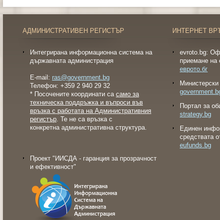
АДМИНИСТРАТИВЕН РЕГИСТЪР
ИНТЕРНЕТ ВР
Интегрирана информационна система на
evroto.bg: О
държавната администрация
приемане на 
еврото.бг
E-mail:
ras@government.bg
Министерски 
Телефон: +359 2 940 29 32
government.b
* Посочените координати са
само за
техническа поддръжка и въпроси във
Портал за об
връзка с работата на Административния
strategy.bg
регистър
. Те не са връзка с
конкретна административна структура.
Eдинен инфо
средствата о
eufunds.bg
Проект "ИИСДА - гаранция за прозрачност
и ефективност"