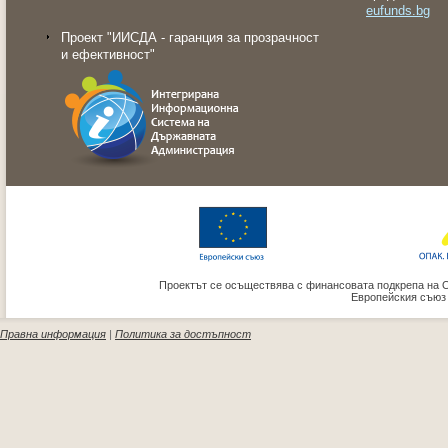
eufunds.bg
Проект "ИИСДА - гаранция за прозрачност
и ефективност"
Проектът се осъществява с финансовата подкрепа на 
Европейския съюз
Правна информация
|
Политика за достъпност