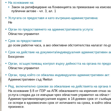
На основание на:
Закон за ратифициране на Конвенцията за премахване на изискв
публични актове - чл. 3, ал. 1
Услугата се предоставя и като вътрешно-административна:
Не
Орган по предоставянето на административната услуга:
Областен управител
Срок за предоставяне:
до осем работни часа, а ако обективни обстоятелства налагат по-дъ
Срок на действие на документа/индивидуалния административен ак
Безсрочен
Орган, осъществяващ контрол върху дейността на органа по предо
Областен управител
Орган, пред който се обжалва индивидуален административен акт:
Административен съд Ямбол
Ред, включително срокове за обжалване на действията на органа п
На основание § 8 от ПЗР на АПК обжалването на изричния отказ з
услуга следва да се извърши чрез oбластния управител на област
Административнопроцесуалния кодекс в 14-дневен срок от съобща
се оспори в едномесечен срок от изтичането на срока, в който oбл
произнесе.