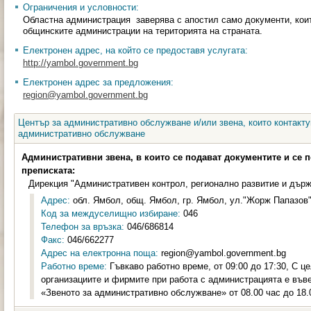
Ограничения и условности:
Областна администрация заверява с апостил само документи, коит
общинските администрации на територията на страната.
Електронен адрес, на който се предоставя услугата:
http://yambol.government.bg
Електронен адрес за предложения:
region@yambol.government.bg
Център за административно обслужване и/или звена, които контакту
административно обслужване
Административни звена, в които се подават документите и се 
преписката:
Дирекция "Административен контрол, регионално развитие и държ
Адрес:
обл. Ямбол, общ. Ямбол, гр. Ямбол, ул."Жорж Папазов"
Код за междуселищно избиране:
046
Телефон за връзка:
046/686814
Факс:
046/662277
Адрес на електронна поща:
region@yambol.government.bg
Работно време:
Гъвкаво работно време, от 09:00 до 17:30, С ц
организациите и фирмите при работа с администрацията е във
«Звеното за административно обслужване» от 08.00 час до 18.