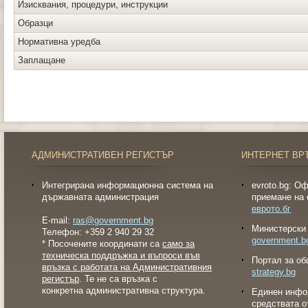
Изисквания, процедури, инструкции
Образци
Нормативна уредба
Заплащане
АДМИНИСТРАТИВЕН РЕГИСТЪР
ИНТЕРНЕТ ВР
Интегрирана информационна система на
evroto.bg: О
държавната администрация
приемане на 
еврото.бг
E-mail:
ras@government.bg
Министерски 
Телефон: +359 2 940 29 32
government.b
* Посочените координати са
само за
техническа поддръжка и въпроси във
Портал за об
връзка с работата на Административния
strategy.bg
регистър
. Те не са връзка с
конкретна административна структура.
Eдинен инфо
средствата о