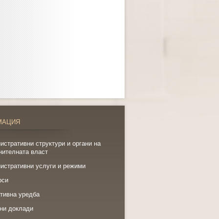
МАЦИЯ
истративни структури и органи на
нителната власт
истративни услуги и режими
рси
тивна уредба
ни доклади