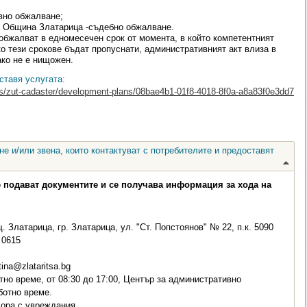
вно обжалване;
а Община Златарица -съдебно обжалване.
обжалват в едномесечен срок от момента, в който компетентният
ко тези срокове бъдат пропуснати, административният акт влиза в
ако не е нищожен.
ставя услугата:
ces/zut-cadaster/development-plans/08bae4b1-01f8-4018-8f0a-a8a83f0e3dd7
е и/или звена, които контактуват с потребителите и предоставят
е подават документите и се получава информация за хода на
 Златарица, гр. Златарица, ул. "Ст. Попстоянов" № 22, п.к. 5090
0615
ina@zlataritsa.bg
но време, от 08:30 до 17:00, Център за административно
ботно време.
хора с увреждания