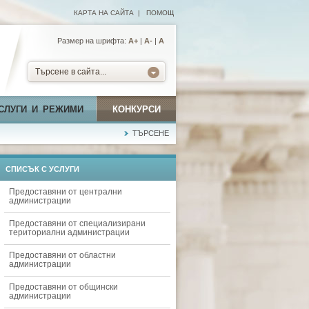
КАРТА НА САЙТА
|
ПОМОЩ
Размер на шрифта:
А+
|
A-
|
A
Търсене в сайта...
СЛУГИ И РЕЖИМИ
КОНКУРСИ
ТЪРСЕНЕ
СПИСЪК С УСЛУГИ
Предоставяни от централни
администрации
Предоставяни от специализирани
териториални администрации
Предоставяни от областни
администрации
Предоставяни от общински
администрации