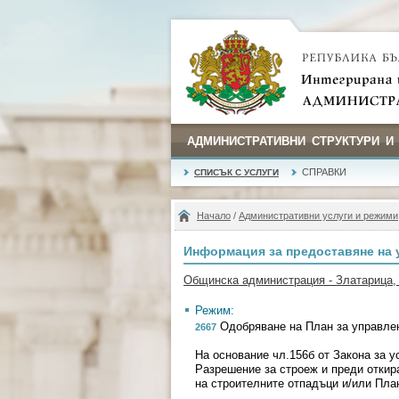
АДМИНИСТРАТИВНИ СТРУКТУРИ И
СПРАВКИ
СПИСЪК С УСЛУГИ
Начало
/
Административни услуги и режими
Информация за предоставяне на 
Общинска администрация - Златарица,
Режим:
Одобряване на План за управлен
2667
На основание чл.156б от Закона за у
Разрешение за строеж и преди откир
на строителните отпадъци и/или План