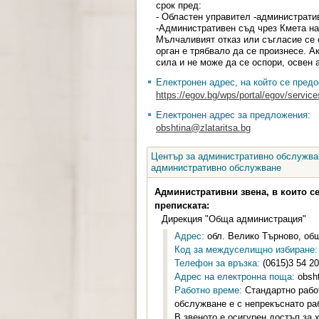
срок пред:
- Областен управител -администрати
-Административен съд чрез Кмета н
Мълчаливият отказ или съгласие се 
орган е трябвало да се произнесе. А
сила и не може да се оспори, освен 
Електронен адрес, на който се предо
https://egov.bg/wps/portal/egov/servi
Електронен адрес за предложения:
obshtina@zlataritsa.bg
Център за административно обслужван
административно обслужване
Административни звена, в които с
преписката:
Дирекция "Обща администрация"
Адрес:
обл. Велико Търново, общ.
Код за междуселищно избиране:
Телефон за връзка:
(0615)3 54 20
Адрес на електронна поща:
obsht
Работно време:
Стандартно работ
обслужване е с непрекъснато ра
В звеното е осигурен достъп за 