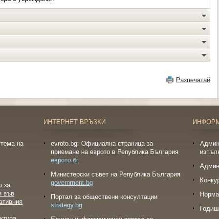
Разпечатай
ИНТЕРНЕТ ВРЪЗКИ
ИНФОР
тема на
evroto.bg: Официална страница за
Админ
приемане на еврото в Република България
изпъл
еврото.бг
Админ
Министерски съвет на Република България
Конку
government.bg
о за
и във
Норма
Портал за обществени консултации
ативния
strategy.bg
Годиш
ктура.