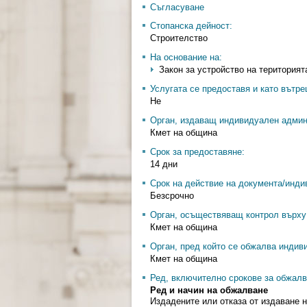
Съгласуване
Стопанска дейност:
Строителство
На основание на:
Закон за устройство на територията
Услугата се предоставя и като вътр
Не
Орган, издаващ индивидуален админ
Кмет на община
Срок за предоставяне:
14 дни
Срок на действие на документа/инди
Безсрочно
Орган, осъществяващ контрол върху 
Кмет на община
Орган, пред който се обжалва индив
Кмет на община
Ред, включително срокове за обжалв
Ред и начин на обжалване
Издадените или отказа от издаване 