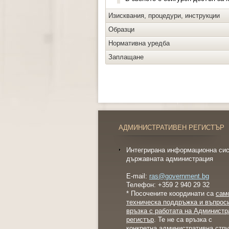
Изисквания, процедури, инструкции
Образци
Нормативна уредба
Заплащане
АДМИНИСТРАТИВЕН РЕГИСТЪР
Интегрирана информационна сис
държавната администрация
E-mail:
ras@government.bg
Телефон: +359 2 940 29 32
* Посочените координати са
сам
техническа поддръжка и въпрос
връзка с работата на Администр
регистър
. Те не са връзка с
конкретна административна стру