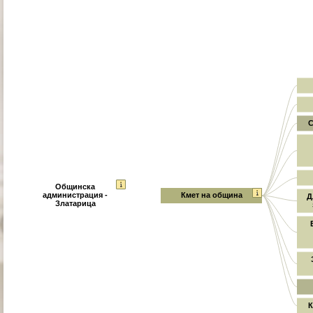
С
Общинска
администрация -
Кмет на община
Д
Златарица
К