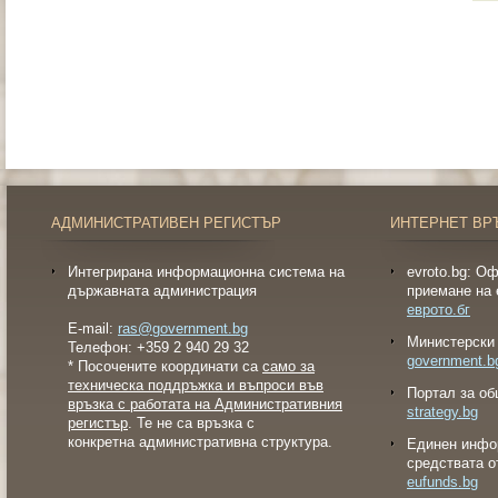
АДМИНИСТРАТИВЕН РЕГИСТЪР
ИНТЕРНЕТ ВР
Интегрирана информационна система на
evroto.bg: О
държавната администрация
приемане на 
еврото.бг
E-mail:
ras@government.bg
Министерски 
Телефон: +359 2 940 29 32
government.b
* Посочените координати са
само за
техническа поддръжка и въпроси във
Портал за об
връзка с работата на Административния
strategy.bg
регистър
. Те не са връзка с
конкретна административна структура.
Eдинен инфо
средствата о
eufunds.bg