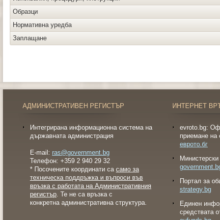
Образци
Нормативна уредба
Заплащане
АДМИНИСТРАТИВЕН РЕГИСТЪР
ИНТЕРНЕТ ВР
Интегрирана информационна система на
evroto.bg: О
държавната администрация
приемане на 
еврото.бг
E-mail:
ras@government.bg
Министерски 
Телефон: +359 2 940 29 32
government.b
* Посочените координати са
само за
техническа поддръжка и въпроси във
Портал за об
връзка с работата на Административния
strategy.bg
регистър
. Те не са връзка с
конкретна административна структура.
Eдинен инфо
средствата о