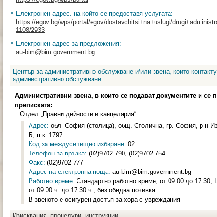
Електронен адрес, на който се предоставя услугата:
https://egov.bg/wps/portal/egov/dostavchitsi+na+uslugi/drugi+adminis
1108/2933
Електронен адрес за предложения:
au-bim@bim.government.bg
Център за административно обслужване и/или звена, които контакту
административно обслужване
Административни звена, в които се подават документите и се 
преписката:
Отдел „Правни дейности и канцелария“
Адрес:
обл. София (столица), общ. Столична, гр. София, р-н Из
Б, п.к. 1797
Код за междуселищно избиране:
02
Телефон за връзка:
(02)9702 790, (02)9702 754
Факс:
(02)9702 777
Адрес на електронна поща:
au-bim@bim.government.bg
Работно време:
Стандартно работно време, от 09:00 до 17:30,
от 09:00 ч. до 17:30 ч., без обедна почивка.
В звеното е осигурен достъп за хора с увреждания
Изисквания, процедури, инструкции