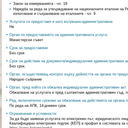
Закон за измерванията - чл. 19
Наредба за реда за утвърждаване на националните еталони на Р
използване и съхраняване на еталоните - чл. 9
Услугата се предоставя и като вътрешно-административна:
Не
Орган по предоставянето на административната услуга:
Министерски съвет
Срок за предоставяне:
Без срок
Срок на действие на документа/индивидуалния административен ак
Без срок.
Орган, осъществяващ контрол върху дейността на органа по предо
Народно събрание
Орган, пред който се обжалва индивидуален административен акт:
Обжалване на услугата е пред съответния административен съд, п
Ред, включително срокове за обжалване на действията на органа п
По реда на АПК, 14-дневен срок.
Ограничения и условности:
За да бъде заявена услугата по електронен път, юридическото ли
Квалифициран електронен подпис (КЕП) и профил в системата за 
https://egov.bg/wps/portal