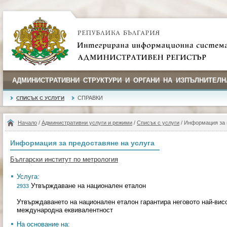
АДМИНИСТРАТИВНИ СТРУКТУРИ И ОРГАНИ НА ИЗПЪЛНИТЕЛН
СПРАВКИ
СПИСЪК С УСЛУГИ
Начало
/
Административни услуги и режими
/
Списък с услуги
/ Информация за 
Информация за предоставяне на услуга
Български институт по метрология
Услуга:
Утвърждаване на национален еталон
2933
Утвърждаването на национален еталон гарантира неговото най-висо
международна еквивалентност
На основание на: