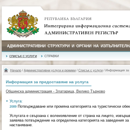
АДМИНИСТРАТИВНИ СТРУКТУРИ И ОРГАНИ НА ИЗПЪЛНИТЕЛН
СПРАВКИ
СПИСЪК С УСЛУГИ
Начало
/
Административни услуги и режими
/
Списък с услуги
/ Информация за 
Информация за предоставяне на услуга
Общинска администрация - Златарица, Велико Търново
Услуга:
Потвърждаване или промяна категорията на туристически обек
2089
Услугата е свързана с волеизявление от страна на лицето, извършв
заявява потвърждение на определена категорията на заведения за 
настаняване.