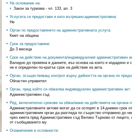
На основание на:
Закон за туризма - чл. 133, ал. 3
Услугата се предоставя и като вътрешно-административна:
Не
Орган по предоставянето на административната услуга:
Кмет на община
Срок за предоставяне:
До 3 месеца
Срок на действие на документа/индивидуалния административен ак
Валидно до промяна в данните, въз основа на които е издадено и 
не е определен по-кратък срок на действие на акта.
Орган, осъществяващ контрол върху дейността на органа по предо
Областен управител
Орган, пред който се обжалва индивидуален административен акт:
Административен съд
Ред, включително срокове за обжалване на действията на органа п
Административните актове могат да се оспорят в 14-дневен срок о
административния орган да разгледа по същество отправено до не
чрез кмета пред Административен съд Велико Търново от лицето, н
от съобщаването му.
Ограничения и условности: