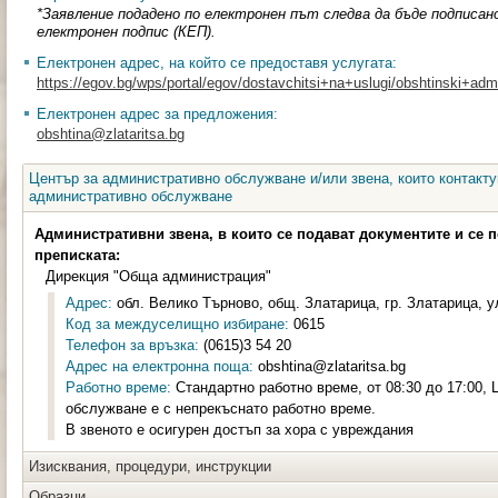
*Заявление подадено по електронен път следва да бъде подписан
електронен подпис (КЕП).
Електронен адрес, на който се предоставя услугата:
https://egov.bg/wps/portal/egov/dostavchitsi+na+uslugi/obshtinski+admin
Електронен адрес за предложения:
obshtina@zlataritsa.bg
Център за административно обслужване и/или звена, които контакту
административно обслужване
Административни звена, в които се подават документите и се 
преписката:
Дирекция "Обща администрация"
Адрес:
обл. Велико Търново, общ. Златарица, гр. Златарица, ул
Код за междуселищно избиране:
0615
Телефон за връзка:
(0615)3 54 20
Адрес на електронна поща:
obshtina@zlataritsa.bg
Работно време:
Стандартно работно време, от 08:30 до 17:00,
обслужване е с непрекъснато работно време.
В звеното е осигурен достъп за хора с увреждания
Изисквания, процедури, инструкции
Образци