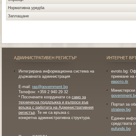
Нормативна уредба
Заплащане
АДМИНИСТРАТИВЕН РЕГИСТЪР
ИНТЕРНЕТ ВР
Интегрирана информационна система на
evroto.bg: О
държавната администрация
приемане на 
еврото.бг
E-mail:
ras@government.bg
Министерски 
Телефон: +359 2 940 29 32
government.b
* Посочените координати са
само за
техническа поддръжка и въпроси във
Портал за об
връзка с работата на Административния
strategy.bg
регистър
. Те не са връзка с
конкретна административна структура.
Eдинен инфо
средствата о
eufunds.bg