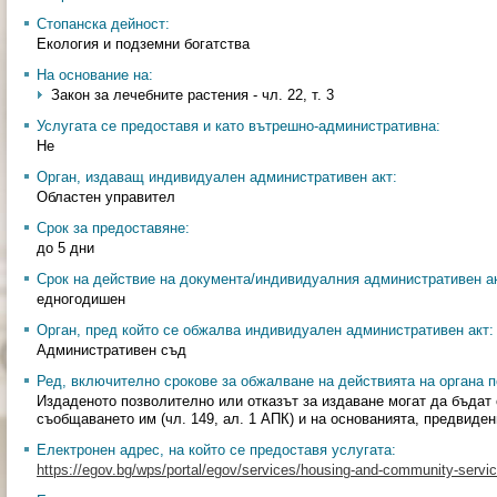
Стопанска дейност:
Екология и подземни богатства
На основание на:
Закон за лечебните растения - чл. 22, т. 3
Услугата се предоставя и като вътрешно-административна:
Не
Орган, издаващ индивидуален административен акт:
Областен управител
Срок за предоставяне:
до 5 дни
Срок на действие на документа/индивидуалния административен ак
едногодишен
Орган, пред който се обжалва индивидуален административен акт:
Административен съд
Ред, включително срокове за обжалване на действията на органа п
Издаденото позволително или отказът за издаване могат да бъдат 
съобщаването им (чл. 149, ал. 1 АПК) и на основанията, предвиден
Електронен адрес, на който се предоставя услугата:
https://egov.bg/wps/portal/egov/services/housing-and-community-servic