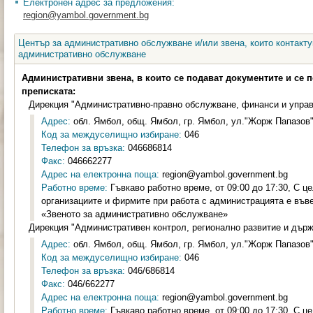
Електронен адрес за предложения:
region@yambol.government.bg
Център за административно обслужване и/или звена, които контакту
административно обслужване
Административни звена, в които се подават документите и се 
преписката:
Дирекция "Административно-правно обслужване, финанси и управ
Адрес:
обл. Ямбол, общ. Ямбол, гр. Ямбол, ул."Жорж Папазов"
Код за междуселищно избиране:
046
Телефон за връзка:
046686814
Факс:
046662277
Адрес на електронна поща:
region@yambol.government.bg
Работно време:
Гъвкаво работно време, от 09:00 до 17:30, С ц
организациите и фирмите при работа с администрацията е във
«Звеното за административно обслужване»
Дирекция "Административен контрол, регионално развитие и държ
Адрес:
обл. Ямбол, общ. Ямбол, гр. Ямбол, ул."Жорж Папазов"
Код за междуселищно избиране:
046
Телефон за връзка:
046/686814
Факс:
046/662277
Адрес на електронна поща:
region@yambol.government.bg
Работно време:
Гъвкаво работно време, от 09:00 до 17:30, С ц