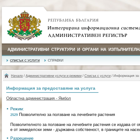
АДМИНИСТРАТИВНИ СТРУКТУРИ И ОРГАНИ НА ИЗПЪЛНИТЕЛН
СПРАВКИ
СПИСЪК С УСЛУГИ
Начало
/
Административни услуги и режими
/
Списък с услуги
/ Информация за 
Информация за предоставяне на услуга
Областна администрация - Ямбол
Режим:
Позволително за ползване на лечебните растения
2529
Позволителното за ползване на лечебните растения се издава от о
е от земеделски земи - държавна собственост, в границите на нас
Разрешение