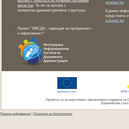
връзка с работата на Административния
strategy.bg
регистър
. Те не са връзка с
конкретна административна структура.
Eдинен инфо
средствата о
eufunds.bg
Проект "ИИСДА - гаранция за прозрачност
и ефективност"
Проектът се осъществява с финансовата подкрепа на 
Европейския съюз
Правна информация
|
Политика за достъпност