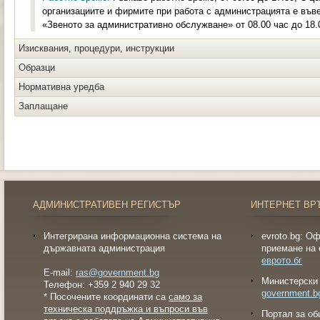
организациите и фирмите при работа с администрацията е във
«Звеното за административно обслужване» от 08.00 час до 18.
Изисквания, процедури, инструкции
Образци
Нормативна уредба
Заплащане
АДМИНИСТРАТИВЕН РЕГИСТЪР
ИНТЕРНЕТ ВР
Интегрирана информационна система на
evroto.bg: О
държавната администрация
приемане на 
еврото.бг
E-mail:
ras@government.bg
Министерски 
Телефон: +359 2 940 29 32
government.b
* Посочените координати са
само за
техническа поддръжка и въпроси във
Портал за об