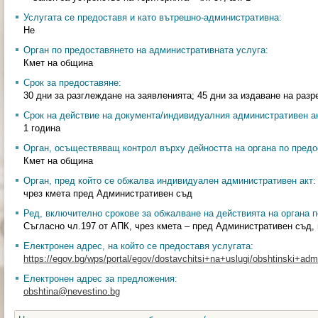
Услугата се предоставя и като вътрешно-административна:
Не
Орган по предоставянето на административната услуга:
Кмет на община
Срок за предоставяне:
30 дни за разглеждане на заявленията; 45 дни за издаване на раз
Срок на действие на документа/индивидуалния административен ак
1 година
Орган, осъществяващ контрол върху дейността на органа по предо
Кмет на община
Орган, пред който се обжалва индивидуален административен акт:
чрез кмета пред Административен съд
Ред, включително срокове за обжалване на действията на органа п
Съгласно чл.197 от АПК, чрез кмета – пред Административен съд, 
Електронен адрес, на който се предоставя услугата:
https://egov.bg/wps/portal/egov/dostavchitsi+na+uslugi/obshtinski+admin
Електронен адрес за предложения:
obshtina@nevestino.bg