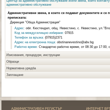
Център за административно обслужване и/или звена, които контакту
административно обслужване
Административни звена, в които се подават документите и се 
преписката:
Дирекция "Обща Администрация"
Адрес:
обл. Кюстендил, общ. Невестино, с. Невестино, ул."Вл
Код за междуселищно избиране:
07915
Телефон за връзка:
(07915)2371
Адрес на електронна поща:
obstinanevestino@abv.bg
Работно време:
Стандартно работно време, от 08:30 до 17:00, 
Изисквания, процедури, инструкции
Образци
Нормативна уредба
Заплащане
АДМИНИСТРАТИВЕН РЕГИСТЪР
ИНТЕРНЕТ ВР