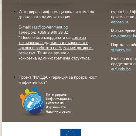
Интегрирана информационна система на
evroto.bg: О
държавната администрация
приемане на 
еврото.бг
E-mail:
ras@government.bg
Министерски 
Телефон: +359 2 940 29 32
government.b
* Посочените координати са
само за
техническа поддръжка и въпроси във
Портал за об
връзка с работата на Административния
strategy.bg
регистър
. Те не са връзка с
конкретна административна структура.
Eдинен инфо
средствата о
eufunds.bg
Проект "ИИСДА - гаранция за прозрачност
и ефективност"