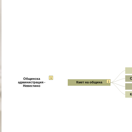
С
Общинска
администрация -
Кмет на община
Невестино
К