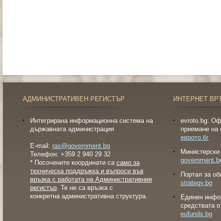
АДМИНИСТРАТИВЕН РЕГИСТЪР
ИНТЕРНЕТ ВР
Интегрирана информационна система на
evroto.bg: О
държавната администрация
приемане на 
еврото.бг
E-mail:
ras@government.bg
Министерски 
Телефон: +359 2 940 29 32
government.b
* Посочените координати са
само за
техническа поддръжка и въпроси във
Портал за об
връзка с работата на Административния
strategy.bg
регистър
. Те не са връзка с
конкретна административна структура.
Eдинен инфо
средствата о
eufunds.bg