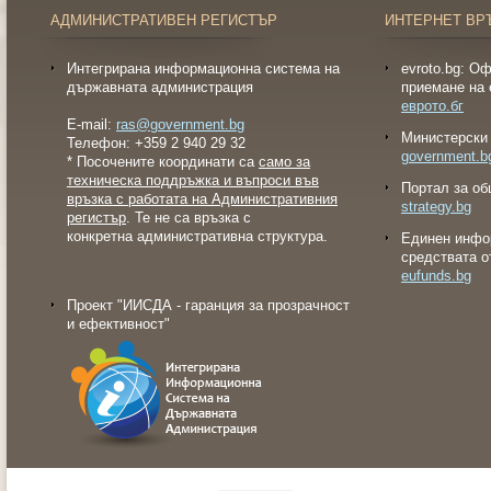
АДМИНИСТРАТИВЕН РЕГИСТЪР
ИНТЕРНЕТ ВР
Интегрирана информационна система на
evroto.bg: О
държавната администрация
приемане на 
еврото.бг
E-mail:
ras@government.bg
Министерски 
Телефон: +359 2 940 29 32
government.b
* Посочените координати са
само за
техническа поддръжка и въпроси във
Портал за об
връзка с работата на Административния
strategy.bg
регистър
. Те не са връзка с
конкретна административна структура.
Eдинен инфо
средствата о
eufunds.bg
Проект "ИИСДА - гаранция за прозрачност
и ефективност"