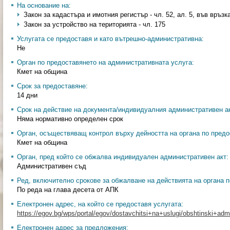
На основание на:
Закон за кадастъра и имотния регистър - чл. 52, ал. 5, във връзк
Закон за устройство на територията - чл. 175
Услугата се предоставя и като вътрешно-административна:
Не
Орган по предоставянето на административната услуга:
Кмет на община
Срок за предоставяне:
14 дни
Срок на действие на документа/индивидуалния административен ак
Няма нормативно определен срок
Орган, осъществяващ контрол върху дейността на органа по предо
Кмет на община
Орган, пред който се обжалва индивидуален административен акт:
Административен съд
Ред, включително срокове за обжалване на действията на органа п
По реда на глава десета от АПК
Електронен адрес, на който се предоставя услугата:
https://egov.bg/wps/portal/egov/dostavchitsi+na+uslugi/obshtinski+admin
Електронен адрес за предложения: