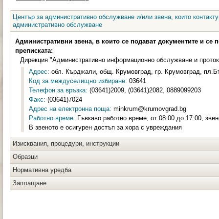
Център за административно обслужване и/или звена, които контакту
административно обслужване
Административни звена, в които се подават документите и се 
преписката:
Дирекция "Административно информационно обслужване и проток
Адрес:
обл. Кърджали, общ. Крумовград, гр. Крумовград, пл.Б
Код за междуселищно избиране:
03641
Телефон за връзка:
(03641)2009, (03641)2082, 0889099203
Факс:
(03641)7024
Адрес на електронна поща:
minkrum@krumovgrad.bg
Работно време:
Гъвкаво работно време, от 08:00 до 17:00, зве
В звеното е осигурен достъп за хора с увреждания
Изисквания, процедури, инструкции
Образци
Нормативна уредба
Заплащане