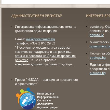
АДМИНИСТРАТИВЕН РЕГИСТЪР
ИНТЕРНЕТ ВР
Интегрирана информационна система на
evroto.bg: О
държавната администрация
приемане на 
еврото.бг
E-mail:
ras@government.bg
Министерски 
Телефон: +359 2 940 29 32
government.b
* Посочените координати са
само за
техническа поддръжка и въпроси във
Портал за об
връзка с работата на Административния
strategy.bg
регистър
. Те не са връзка с
конкретна административна структура.
Eдинен инфо
средствата о
eufunds.bg
Проект "ИИСДА - гаранция за прозрачност
и ефективност"