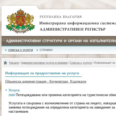
АДМИНИСТРАТИВНИ СТРУКТУРИ И ОРГАНИ НА ИЗПЪЛНИТЕЛН
СПРАВКИ
СПИСЪК С УСЛУГИ
Начало
/
Административни услуги и режими
/
Списък с услуги
/ Информация за 
Информация за предоставяне на услуга
Общинска администрация - Крумовград, Кърджали
Услуга:
Потвърждаване или промяна категорията на туристически обек
2089
Услугата е свързана с волеизявление от страна на лицето, извършв
заявява потвърждение на определена категорията на заведения за 
настаняване.