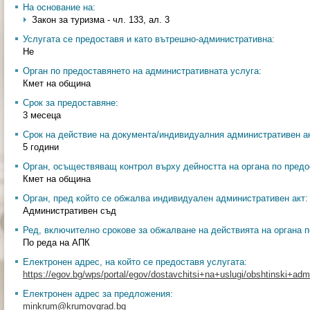
На основание на:
Закон за туризма - чл. 133, ал. 3
Услугата се предоставя и като вътрешно-административна:
Не
Орган по предоставянето на административната услуга:
Кмет на община
Срок за предоставяне:
3 месеца
Срок на действие на документа/индивидуалния административен ак
5 години
Орган, осъществяващ контрол върху дейността на органа по предо
Кмет на община
Орган, пред който се обжалва индивидуален административен акт:
Административен съд
Ред, включително срокове за обжалване на действията на органа п
По реда на АПК
Електронен адрес, на който се предоставя услугата:
https://egov.bg/wps/portal/egov/dostavchitsi+na+uslugi/obshtinski+admin
Електронен адрес за предложения:
minkrum@krumovgrad.bg