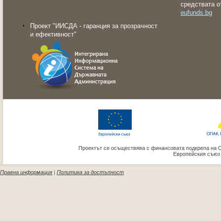
средствата о
eufunds.bg
Проект "ИИСДА - гаранция за прозрачност
и ефективност"
Проектът се осъществява с финансовата подкрепа на 
Европейския съюз
Правна информация
|
Политика за достъпност