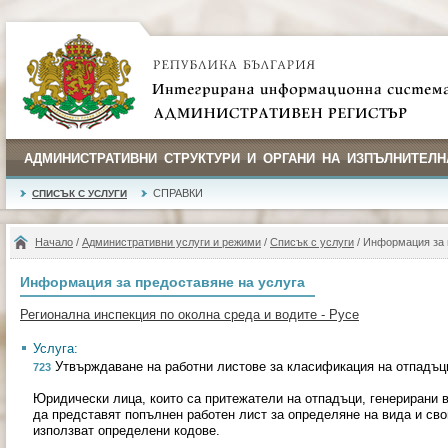
АДМИНИСТРАТИВНИ СТРУКТУРИ И ОРГАНИ НА ИЗПЪЛНИТЕЛН
СПРАВКИ
СПИСЪК С УСЛУГИ
Начало
/
Административни услуги и режими
/
Списък с услуги
/ Информация за 
Информация за предоставяне на услуга
Регионална инспекция по околна среда и водите - Русе
Услуга:
Утвърждаване на работни листове за класификация на отпадъц
723
Юридически лица, които са притежатели на отпадъци, генерирани в
да представят попълнен работен лист за определяне на вида и сво
използват определени кодове.