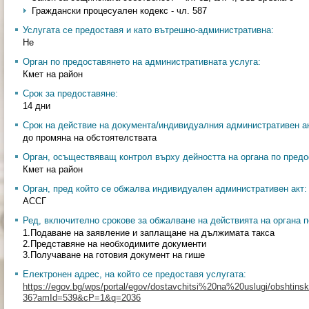
Граждански процесуален кодекс - чл. 587
Услугата се предоставя и като вътрешно-административна:
Не
Орган по предоставянето на административната услуга:
Кмет на район
Срок за предоставяне:
14 дни
Срок на действие на документа/индивидуалния административен ак
до промяна на обстоятелствата
Орган, осъществяващ контрол върху дейността на органа по предо
Кмет на район
Орган, пред който се обжалва индивидуален административен акт:
АССГ
Ред, включително срокове за обжалване на действията на органа п
1.Подаване на заявление и заплащане на дължимата такса
2.Представяне на необходимите документи
3.Получаване на готовия документ на гише
Електронен адрес, на който се предоставя услугата:
https://egov.bg/wps/portal/egov/dostavchitsi%20na%20uslugi/obshtinski
36?amId=539&cP=1&q=2036