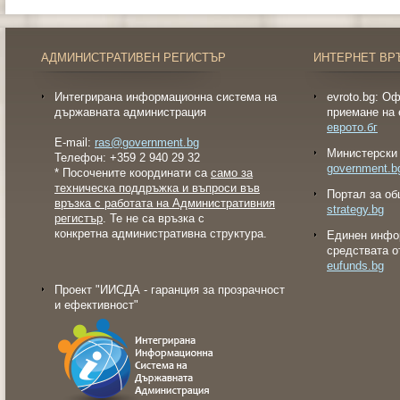
АДМИНИСТРАТИВЕН РЕГИСТЪР
ИНТЕРНЕТ ВР
Интегрирана информационна система на
evroto.bg: О
държавната администрация
приемане на 
еврото.бг
E-mail:
ras@government.bg
Министерски 
Телефон: +359 2 940 29 32
government.b
* Посочените координати са
само за
техническа поддръжка и въпроси във
Портал за об
връзка с работата на Административния
strategy.bg
регистър
. Те не са връзка с
конкретна административна структура.
Eдинен инфо
средствата о
eufunds.bg
Проект "ИИСДА - гаранция за прозрачност
и ефективност"