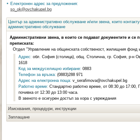
Електронен адрес за предложения:
so_ok@ovchakupel.bg
Център за административно обслужване и/или звена, които контакту
административно обслужване
Административни звена, в които се подават документите и се 
преписката:
Отдел "Управление на общинската собственост, жилищния фонд и
Адрес:
обл. София (столица), общ. Столична, гр. София, р-н Ов
1618
Код за междуселищно избиране:
0883
Телефон за връзка:
(0883)288 971
Адрес на електронна поща:
v_serafimova@ovchakupel.bg
Работно време:
Стандартно работно време, от 08:30 до 17:00,
почивка от 12:30 до 13:00 часа.
В звеното е осигурен достъп за хора с увреждания
Изисквания, процедури, инструкции
Заплащане