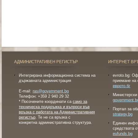
АДМИНИСТРАТИВЕН РЕГИСТЪР
ИНТЕРНЕТ ВР
Интегрирана информационна система на
evroto.bg: О
държавната администрация
приемане на 
еврото.бг
E-mail:
ras@government.bg
Министерски 
Телефон: +359 2 940 29 32
government.b
* Посочените координати са
само за
техническа поддръжка и въпроси във
Портал за об
връзка с работата на Административния
strategy.bg
регистър
. Те не са връзка с
конкретна административна структура.
Eдинен инфо
средствата о
eufunds.bg