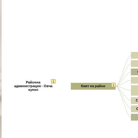
Районна
администрация - Овча
Кмет на район
купел
Г