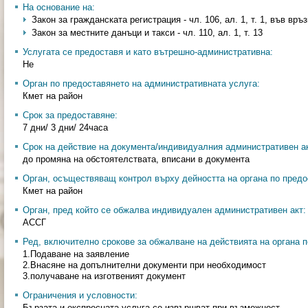
На основание на:
Закон за гражданската регистрация - чл. 106, ал. 1, т. 1, във връзка
Закон за местните данъци и такси - чл. 110, ал. 1, т. 13
Услугата се предоставя и като вътрешно-административна:
Не
Орган по предоставянето на административната услуга:
Кмет на район
Срок за предоставяне:
7 дни/ 3 дни/ 24часа
Срок на действие на документа/индивидуалния административен ак
до промяна на обстоятелствата, вписани в документа
Орган, осъществяващ контрол върху дейността на органа по предо
Кмет на район
Орган, пред който се обжалва индивидуален административен акт:
АССГ
Ред, включително срокове за обжалване на действията на органа п
1.Подаване на заявление
2.Внасяне на допълнителни документи при необходимост
3.получаване на изготвеният документ
Ограничения и условности:
Бързата и експресната услуга се извършват при възможност