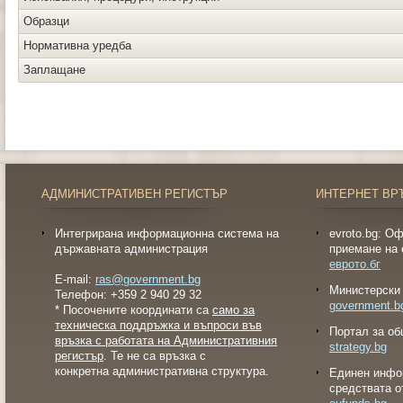
Образци
Нормативна уредба
Заплащане
АДМИНИСТРАТИВЕН РЕГИСТЪР
ИНТЕРНЕТ ВР
Интегрирана информационна система на
evroto.bg: О
държавната администрация
приемане на 
еврото.бг
E-mail:
ras@government.bg
Министерски 
Телефон: +359 2 940 29 32
government.b
* Посочените координати са
само за
техническа поддръжка и въпроси във
Портал за об
връзка с работата на Административния
strategy.bg
регистър
. Те не са връзка с
конкретна административна структура.
Eдинен инфо
средствата о