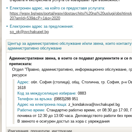
Електронен адрес, на който се предоставя услугата:
https://egov.bg/wps/portal/egov/dostavchitsi%20na%20uslugi/obshtinski
20?amId=539&cP=1&q=2020
Електронен адрес за предложения:
so_ok@ovchakupel.bg
Център за административно обслужване и/или звена, които контакту
административно обслужване
Административни звена, в които се подават документите и се 
преписката:
Отдел "Правно, административно, информационно обслужване, гр
ресурси
Адрес:
обл. София (столица), общ. Столична, гр. София, р-н Ов
1618
Код за междуселищно избиране:
0883
Телефон за връзка:
(0883)288 951
Адрес на електронна поща:
z_kondakova@ovchakupel.bg
Работно време:
Стандартно работно време, от 08:30 до 17:00,
почивка от 12:30 до 13:00 часа. Деловодството работи без пре
В звеното е осигурен достъп за хора с увреждания
Изисквания, процедури, инструкции