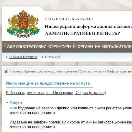
АДМИНИСТРАТИВНИ СТРУКТУРИ И ОРГАНИ НА ИЗПЪЛНИТЕЛН
СПРАВКИ
СПИСЪК С УСЛУГИ
Начало
/
Административни услуги и режими
/
Списък с услуги
/ Информация за 
Информация за предоставяне на услуга
Районна администрация - Овча купел, София (столица)
Услуга:
Издаване на заверен препис или копие от личeн регистрационe
2020
регистър на населението
Издаване на заверен препис или копие от личeн регистрационeн ка
регистър на населението