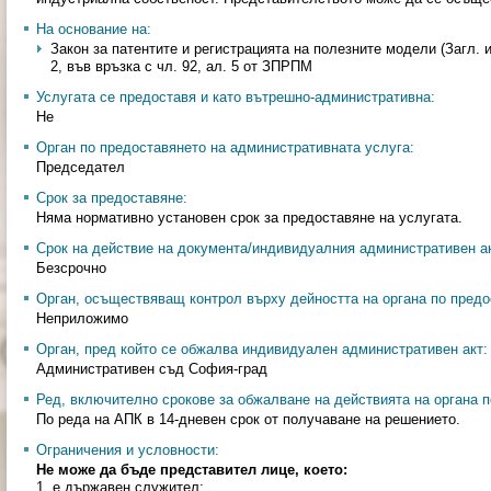
На основание на:
Закон за патентите и регистрацията на полезните модели (Загл. изм.
2, във връзка с чл. 92, ал. 5 от ЗПРПМ
Услугата се предоставя и като вътрешно-административна:
Не
Орган по предоставянето на административната услуга:
Председател
Срок за предоставяне:
Няма нормативно установен срок за предоставяне на услугата.
Срок на действие на документа/индивидуалния административен ак
Безсрочно
Орган, осъществяващ контрол върху дейността на органа по предо
Неприложимо
Орган, пред който се обжалва индивидуален административен акт:
Административен съд София-град
Ред, включително срокове за обжалване на действията на органа п
По реда на АПК в 14-дневен срок от получаване на решението.
Ограничения и условности:
Не може да бъде представител лице, което:
1. е държавен служител;