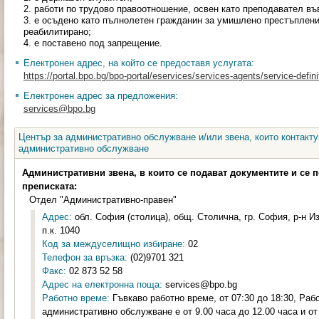
2. работи по трудово правоотношение, освен като преподавател в
3. е осъдено като пълнолетен гражданин за умишлено престъплени
реабилитирано;
4. е поставено под запрещение.
Електронен адрес, на който се предоставя услугата:
https://portal.bpo.bg/bpo-portal/eservices/services-agents/service-defini
Електронен адрес за предложения:
services@bpo.bg
Център за административно обслужване и/или звена, които контакту
административно обслужване
Административни звена, в които се подават документите и се 
преписката:
Отдел "Административно-правен"
Адрес:
обл. София (столица), общ. Столична, гр. София, р-н Из
п.к. 1040
Код за междуселищно избиране:
02
Телефон за връзка:
(02)9701 321
Факс:
02 873 52 58
Адрес на електронна поща:
services@bpo.bg
Работно време:
Гъвкаво работно време, от 07:30 до 18:30, Раб
административно обслужване е от 9.00 часа до 12.00 часа и от 