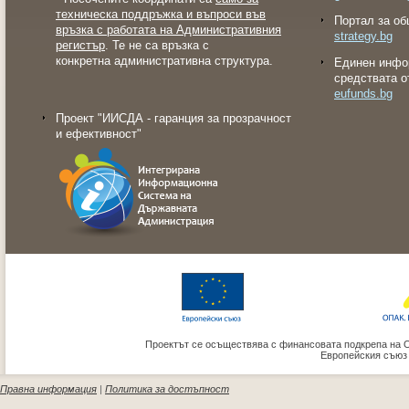
техническа поддръжка и въпроси във
Портал за об
връзка с работата на Административния
strategy.bg
регистър
. Те не са връзка с
конкретна административна структура.
Eдинен инфо
средствата о
eufunds.bg
Проект "ИИСДА - гаранция за прозрачност
и ефективност"
Проектът се осъществява с финансовата подкрепа на 
Европейския съюз
Правна информация
|
Политика за достъпност