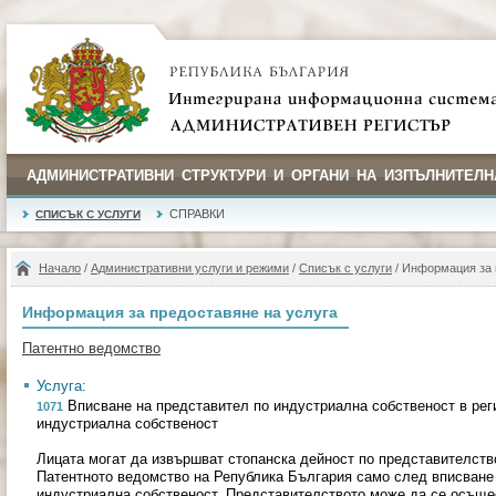
АДМИНИСТРАТИВНИ СТРУКТУРИ И ОРГАНИ НА ИЗПЪЛНИТЕЛН
СПРАВКИ
СПИСЪК С УСЛУГИ
Начало
/
Административни услуги и режими
/
Списък с услуги
/ Информация за 
Информация за предоставяне на услуга
Патентно ведомство
Услуга:
Вписване на представител по индустриална собственост в рег
1071
индустриална собственост
Лицата могат да извършват стопанска дейност по представителств
Патентното ведомство на Република България само след вписване 
индустриална собственост. Представителството може да се осъще