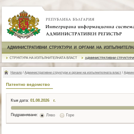
АДМИНИСТРАТИВНИ СТРУКТУРИ И ОРГАНИ НА ИЗПЪЛНИТЕЛН
СТРУКТУРА НА ИЗПЪЛНИТЕЛНАТА ВЛАСТ
АДМИНИСТРАТИВНИ СТРУКТУРИ
Начало
/
Административни структури и органи на изпълнителната власт
/
Админ
Патентно ведомство
Към дата:
г.
Подравняване:
Ляво
Горе