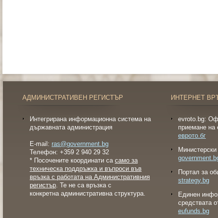
АДМИНИСТРАТИВЕН РЕГИСТЪР
ИНТЕРНЕТ ВР
Интегрирана информационна система на
evroto.bg: О
държавната администрация
приемане на 
еврото.бг
E-mail:
ras@government.bg
Министерски 
Телефон: +359 2 940 29 32
government.b
* Посочените координати са
само за
техническа поддръжка и въпроси във
Портал за об
връзка с работата на Административния
strategy.bg
регистър
. Те не са връзка с
конкретна административна структура.
Eдинен инфо
средствата о
eufunds.bg