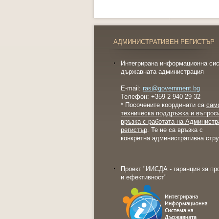
АДМИНИСТРАТИВЕН РЕГИСТЪР
Интегрирана информационна сис
държавната администрация
E-mail:
ras@government.bg
Телефон: +359 2 940 29 32
* Посочените координати са
сам
техническа поддръжка и въпрос
връзка с работата на Администр
регистър
. Те не са връзка с
конкретна административна стру
Проект "ИИСДА - гаранция за пр
и ефективност"