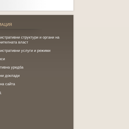
МАЦИЯ
истративни структури и органи на
нителната власт
истративни услуги и режими
рси
тивна уредба
ни доклади
на сайта
щ