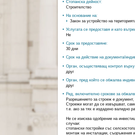
Стопанска дейност:
Строителство
На основание на:
Закон за устройство на територията 
Услугата се предоставя и като вътр
Не
Срок за предоставяне:
30 дни
Срок на действие на документа/инди
Орган, осъществяващ контрол върху 
друг
Орган, пред който се обжалва индив
друг
Ред, включително срокове за обжалв
Разрешението за строеж е документ,
Строежи могат да се извършват, само
т.е. ако за тях е издадено валидно р
Не се изисква одобрение на инвести
случаи:
стопански постройки със селскостоп
монтаж на инсталации, съоръжения и