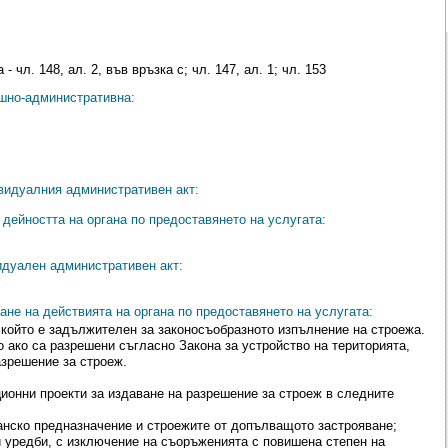
- чл. 148, ал. 2, във връзка с; чл. 147, ал. 1; чл. 153
ешно-административна:
видуалния административен акт:
дейността на органа по предоставянето на услугата:
идуален административен акт:
ане на действията на органа по предоставянето на услугата:
 който е задължителен за законосъобразното изпълнение на строежа.
 ако са разрешени съгласно Закона за устройство на територията,
азрешение за строеж.
ционни проекти за издаване на разрешение за строеж в следните
анско предназначение и строежите от допълващото застрояване;
 уредби, с изключение на съоръженията с повишена степен на