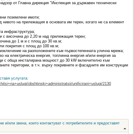
надзор от Главна дирекция "Инспекция за държавен технически
дени поземлени имоти;
д нивото на прилежащия в основата им терен, когато не са елемент
та инфраструктура;
и с височина до 2,20 м над прилежащия терен;
очина до 1 м и с площ до 30 кв.м;
ли покрития с площ до 100 кв.м;
 изключение на разположените към първостепенната улична мрежа;
о на електрическа енергия, топлинна енергия и/или енергия за
ци с обща инсталирана мощност до 30 kW включително към
ните територии, в т.ч. върху покривните и фасадните им конструкции
.
ставя услугата:
hitsi+na+uslugi/obshtinski+administratsii/unificirani+uslugi/2130
е и/или звена, които контактуват с потребителите и предоставят