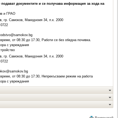
е подават документите и се получава информация за хода на
ив и ГРАО
, гр. Самоков, Македноия 34, п.к. 2000
0722
vodstvo@samokov.bg
време, от 08:30 до 17:30, Работи се без обедна почивка.
хора с увреждания
стройство
, гр. Самоков, Македония 34, п.к. 2000
0722
kov@samokov.bg
време, от 08:30 до 17:30, Непрекъсваем режим на работа
хора с увреждания
Разпечатай