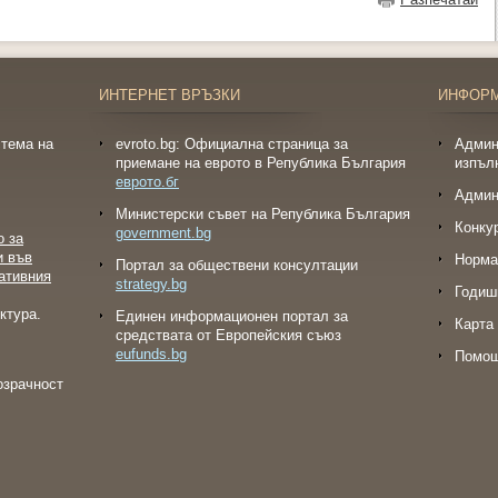
ИНТЕРНЕТ ВРЪЗКИ
ИНФОР
тема на
evroto.bg: Официална страница за
Админ
приемане на еврото в Република България
изпъл
еврото.бг
Админ
Министерски съвет на Република България
Конку
government.bg
о за
и във
Норма
Портал за обществени консултации
ативния
strategy.bg
Годиш
ктура.
Eдинен информационен портал за
Карта 
средствата от Европейския съюз
eufunds.bg
Помо
озрачност