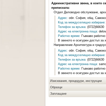
Административни звена, в които с
преписката:
Отдел Деловодно обслужване, арх
Адрес:
обл. София, общ. Самоков
Код за междуселищно избиране:
Телефон за връзка:
(0722)66630
Адрес на електронна поща:
delo
Работно време:
Гъвкаво работно 
В звеното е осигурен достъп за 
Направление Архитектура и градоу
Адрес:
обл. София, общ. Самоков
Код за междуселищно избиране:
Телефон за връзка:
(0722)66630
Адрес на електронна поща:
samo
Работно време:
Гъвкаво работно 
В звеното е осигурен достъп за 
Изисквания, процедури, инструкции
Образци
Заплащане