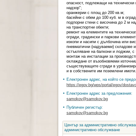
опасност, подлежащи на технически 
надзор";
оранжерии с площ до 200 кв.м;
басейни с обем до 100 куб. м в огра
подпорни стени с височина до 2 м на
на транспортни обекти;
ремонт на елементите на техническа
огради, градински и паркови елемент
изкопи и насипи с дълбочина или вис
пневматични (надуваеми) складове и
остъкляване на балкони и лоджии, с
монтаж на инсталации за производств
охлаждане от възобновяеми източни
съществуващите сгради в урбанизира
и в собствените им поземлени имоти
Електронен адрес, на който се предо
https://egov.bg/wps/portal/egov/dostavc
Електронен адрес за предложения:
samokov@samokov.bg
Публичен регистър:
samokov@samokov.bg
Център за административно обслужван
административно обслужване