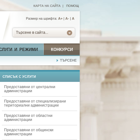
КАРТА НА САЙТА
|
ПОМОЩ
Размер на шрифта:
А+
|
A-
|
A
Търсене в сайта...
СЛУГИ И РЕЖИМИ
КОНКУРСИ
ТЪРСЕНЕ
СПИСЪК С УСЛУГИ
Предоставяни от централни
администрации
Предоставяни от специализирани
териториални администрации
Предоставяни от областни
администрации
Предоставяни от общински
администрации