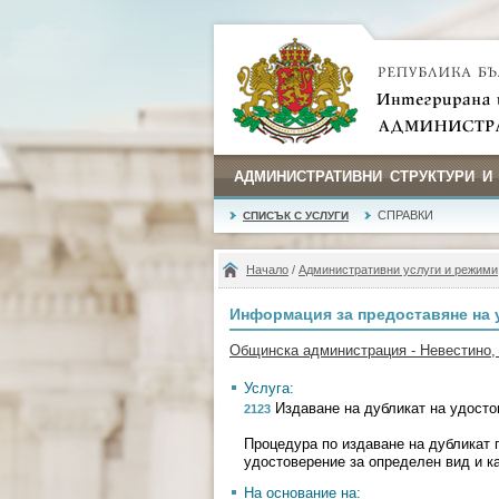
АДМИНИСТРАТИВНИ СТРУКТУРИ И
СПРАВКИ
СПИСЪК С УСЛУГИ
Начало
/
Административни услуги и режими
Информация за предоставяне на 
Общинска администрация - Невестино,
Услуга:
Издаване на дубликат на удостов
2123
Процедура по издаване на дубликат 
удостоверение за определен вид и к
На основание на: