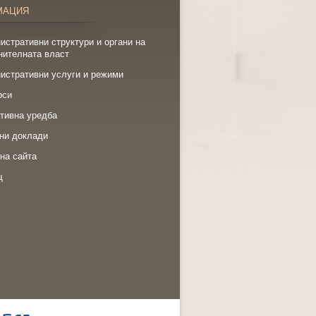
МАЦИЯ
истративни структури и органи на
нителната власт
истративни услуги и режими
рси
тивна уредба
ни доклади
на сайта
щ