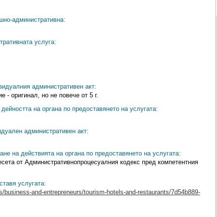
ешно-административна:
тративната услуга:
видуалния административен акт:
 - оригинал, но не повече от 5 г.
дейността на органа по предоставянето на услугата:
идуален административен акт:
ане на действията на органа по предоставянето на услугата:
Десета от Административнопроцесуалния кодекс пред компетентния
ставя услугата:
es/business-and-entrepreneurs/tourism-hotels-and-restaurants/7d54b889-