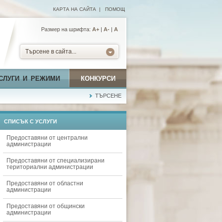
КАРТА НА САЙТА
|
ПОМОЩ
Размер на шрифта:
А+
|
A-
|
A
Търсене в сайта...
СЛУГИ И РЕЖИМИ
КОНКУРСИ
ТЪРСЕНЕ
СПИСЪК С УСЛУГИ
Предоставяни от централни
администрации
Предоставяни от специализирани
териториални администрации
Предоставяни от областни
администрации
Предоставяни от общински
администрации