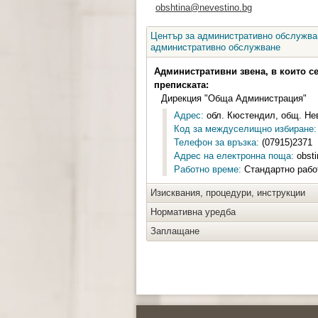
obshtina@nevestino.bg
Център за административно обслужван
административно обслужване
Административни звена, в които с
преписката:
Дирекция "Обща Администрация"
Адрес:
обл. Кюстендил, общ. Нев
Код за междуселищно избиране:
Телефон за връзка:
(07915)2371
Адрес на електронна поща:
obsti
Работно време:
Стандартно работ
Изисквания, процедури, инструкции
Нормативна уредба
Заплащане