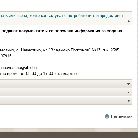
е и/или звена, които контактуват с потребителите и предоставят
е подават документите и се получава информация за хода на
естино, с. Невестино, ул."Владимир Поптомов" №17, п.к. 2595
07915
nanevestino@abv.bg
но време, от 08:30 до 17:00, стандартно
Разпечатай