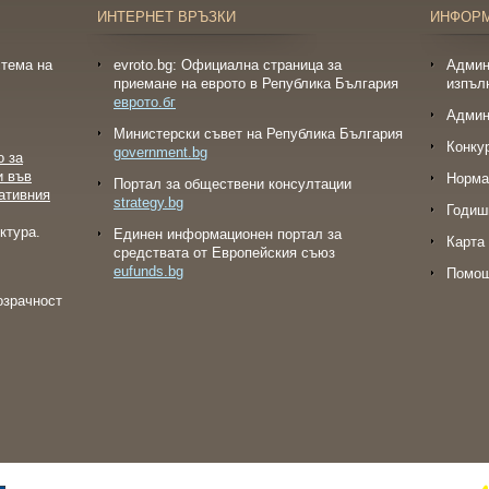
ИНТЕРНЕТ ВРЪЗКИ
ИНФОР
тема на
evroto.bg: Официална страница за
Админ
приемане на еврото в Република България
изпъл
еврото.бг
Админ
Министерски съвет на Република България
Конку
government.bg
о за
и във
Норма
Портал за обществени консултации
ативния
strategy.bg
Годиш
ктура.
Eдинен информационен портал за
Карта 
средствата от Европейския съюз
eufunds.bg
Помо
озрачност