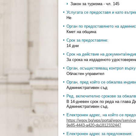
Закон за туризма - чл. 145
Услугата се предоставя и като вътр
Не
Орган по предоставянето на админис
Кмет на община
Срок за предоставяне:
14 дни
Срок на действие на документа/инди
За срока на издаденото удостоверение
Орган, осъществяващ контрол върху 
Областен управител
Орган, пред който се обжалва индив
Административен съд
Ред, включително срокове за обжалв
В 14-дневен срок по реда на глава 
Административен съд.
Електронен адрес, на който се предо
https://egov.bg/wps/portal/egov/servic
9e85-4443-a420-da1812332447
Електронен адрес за предложения: