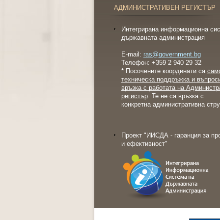
АДМИНИСТРАТИВЕН РЕГИСТЪР
Интегрирана информационна сис
държавната администрация
E-mail:
ras@government.bg
Телефон: +359 2 940 29 32
* Посочените координати са
сам
техническа поддръжка и въпрос
връзка с работата на Администр
регистър
. Те не са връзка с
конкретна административна стру
Проект "ИИСДА - гаранция за пр
и ефективност"