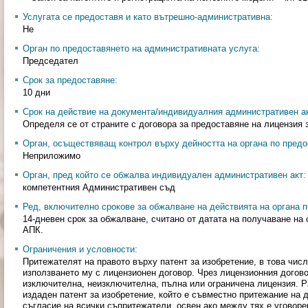
Услугата се предоставя и като вътрешно-административна:
Не
Орган по предоставянето на административната услуга:
Председател
Срок за предоставяне:
10 дни
Срок на действие на документа/индивидуалния административен ак
Определя се от страните с договора за предоставяне на лицензия 
Орган, осъществяващ контрол върху дейността на органа по предо
Неприложимо
Орган, пред който се обжалва индивидуален административен акт:
компетентния Административен съд
Ред, включително срокове за обжалване на действията на органа п
14-дневен срок за обжалване, считано от датата на получаване на
АПК.
Ограничения и условности:
Притежателят на правото върху патент за изобретение, в това чис
използването му с лицензионен договор. Чрез лицензионния догов
изключителна, неизключителна, пълна или ограничена лицензия. Р
издаден патент за изобретение, който е съвместно притежание на 
съгласие на всички съпритежатели, освен ако между тях е уговоре