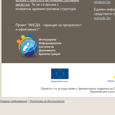
връзка с работата на Административния
strategy.bg
регистър
. Те не са връзка с
конкретна административна структура.
Eдинен инфо
средствата о
eufunds.bg
Проект "ИИСДА - гаранция за прозрачност
и ефективност"
Проектът се осъществява с финансовата подкрепа на 
Европейския съюз
Правна информация
|
Политика за достъпност