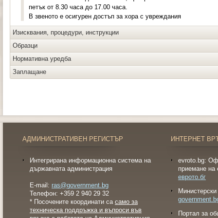
петък от 8.30 часа до 17.00 часа.
В звеното е осигурен достъп за хора с увреждания
Изисквания, процедури, инструкции
Образци
Нормативна уредба
Заплащане
АДМИНИСТРАТИВЕН РЕГИСТЪР
ИНТЕРНЕТ ВР
Интегрирана информационна система на
evroto.bg: О
държавната администрация
приемане на 
еврото.бг
E-mail:
ras@government.bg
Министерски 
Телефон: +359 2 940 29 32
government.b
* Посочените координати са
само за
техническа поддръжка и въпроси във
Портал за об