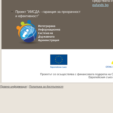
средствата о
eufunds.bg
Проект "ИИСДА - гаранция за прозрачност
и ефективност"
Проектът се осъществява с финансовата подкрепа на 
Европейския съюз
Правна информация
|
Политика за достъпност