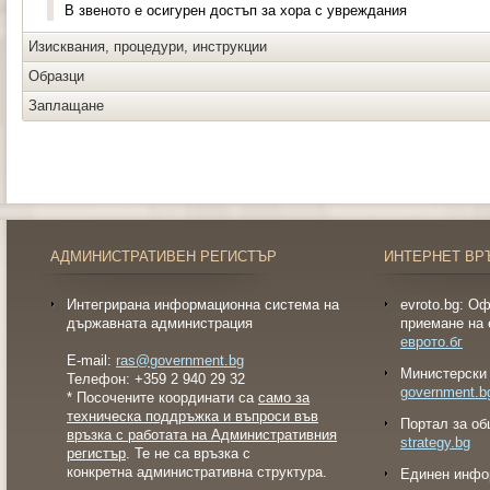
В звеното е осигурен достъп за хора с увреждания
Изисквания, процедури, инструкции
Образци
Заплащане
АДМИНИСТРАТИВЕН РЕГИСТЪР
ИНТЕРНЕТ ВР
Интегрирана информационна система на
evroto.bg: О
държавната администрация
приемане на 
еврото.бг
E-mail:
ras@government.bg
Министерски 
Телефон: +359 2 940 29 32
government.b
* Посочените координати са
само за
техническа поддръжка и въпроси във
Портал за об
връзка с работата на Административния
strategy.bg
регистър
. Те не са връзка с
конкретна административна структура.
Eдинен инфо