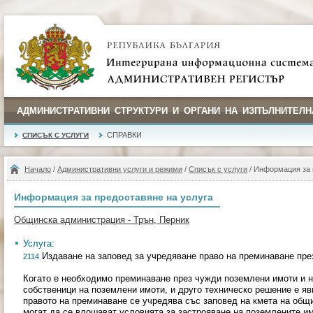
АДМИНИСТРАТИВНИ СТРУКТУРИ И ОРГАНИ НА ИЗПЪЛНИТЕЛН
СПРАВКИ
СПИСЪК С УСЛУГИ
Начало
/
Административни услуги и режими
/
Списък с услуги
/ Информация за 
Информация за предоставяне на услуга
Общинска администрация - Трън, Перник
Услуга:
Издаване на заповед за учредяване право на преминаване пре
2114
Когато е необходимо преминаване през чужди поземлени имоти и н
собственици на поземлени имоти, и друго техническо решение е я
правото на преминаване се учредява със заповед на кмета на общ
могат да се влошават условията за застрояване на поземлените им