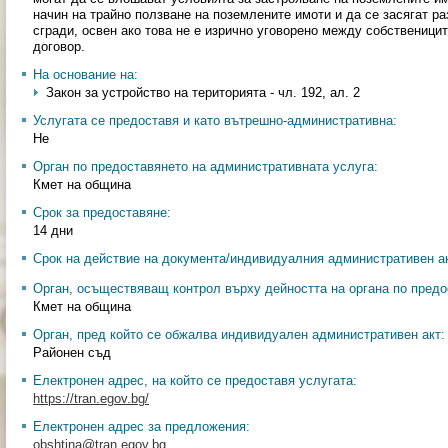
начин на трайно ползване на поземлените имоти и да се засягат 
сгради, освен ако това не е изрично уговорено между собственици
договор.
На основание на:
Закон за устройство на територията - чл. 192, ал. 2
Услугата се предоставя и като вътрешно-административна:
Не
Орган по предоставянето на административната услуга:
Кмет на община
Срок за предоставяне:
14 дни
Срок на действие на документа/индивидуалния административен ак
Орган, осъществяващ контрол върху дейността на органа по предо
Кмет на община
Орган, пред който се обжалва индивидуален административен акт:
Районен съд
Електронен адрес, на който се предоставя услугата:
https://tran.egov.bg/
Електронен адрес за предложения:
obshtina@tran.egov.bg