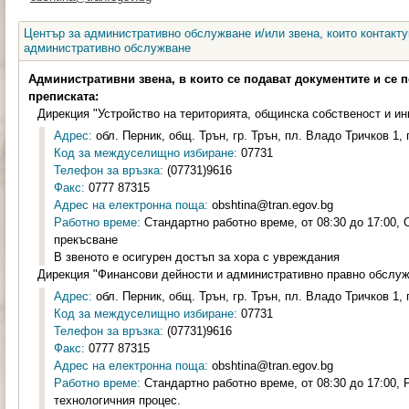
Център за административно обслужване и/или звена, които контакту
административно обслужване
Административни звена, в които се подават документите и се 
преписката:
Дирекция "Устройство на територията, общинска собственост и и
Адрес:
обл. Перник, общ. Трън, гр. Трън, пл. Владо Тричков 1, 
Код за междуселищно избиране:
07731
Телефон за връзка:
(07731)9616
Факс:
0777 87315
Адрес на електронна поща:
obshtina@tran.egov.bg
Работно време:
Стандартно работно време, от 08:30 до 17:00, 
прекъсване
В звеното е осигурен достъп за хора с увреждания
Дирекция "Финансови дейности и административно правно обслу
Адрес:
обл. Перник, общ. Трън, гр. Трън, пл. Владо Тричков 1, 
Код за междуселищно избиране:
07731
Телефон за връзка:
(07731)9616
Факс:
0777 87315
Адрес на електронна поща:
obshtina@tran.egov.bg
Работно време:
Стандартно работно време, от 08:30 до 17:00, 
технологичния процес.