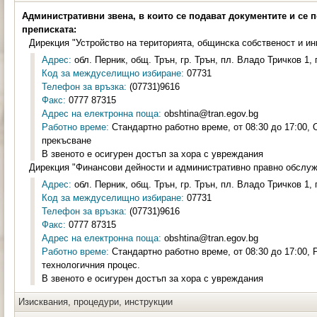
Административни звена, в които се подават документите и се 
преписката:
Дирекция "Устройство на територията, общинска собственост и и
Адрес:
обл. Перник, общ. Трън, гр. Трън, пл. Владо Тричков 1, 
Код за междуселищно избиране:
07731
Телефон за връзка:
(07731)9616
Факс:
0777 87315
Адрес на електронна поща:
obshtina@tran.egov.bg
Работно време:
Стандартно работно време, от 08:30 до 17:00, 
прекъсване
В звеното е осигурен достъп за хора с увреждания
Дирекция "Финансови дейности и административно правно обслу
Адрес:
обл. Перник, общ. Трън, гр. Трън, пл. Владо Тричков 1, 
Код за междуселищно избиране:
07731
Телефон за връзка:
(07731)9616
Факс:
0777 87315
Адрес на електронна поща:
obshtina@tran.egov.bg
Работно време:
Стандартно работно време, от 08:30 до 17:00, 
технологичния процес.
В звеното е осигурен достъп за хора с увреждания
Изисквания, процедури, инструкции