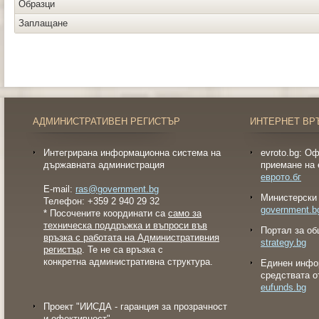
Образци
Заплащане
АДМИНИСТРАТИВЕН РЕГИСТЪР
ИНТЕРНЕТ ВР
Интегрирана информационна система на
evroto.bg: О
държавната администрация
приемане на 
еврото.бг
E-mail:
ras@government.bg
Министерски 
Телефон: +359 2 940 29 32
government.b
* Посочените координати са
само за
техническа поддръжка и въпроси във
Портал за об
връзка с работата на Административния
strategy.bg
регистър
. Те не са връзка с
конкретна административна структура.
Eдинен инфо
средствата о
eufunds.bg
Проект "ИИСДА - гаранция за прозрачност
и ефективност"