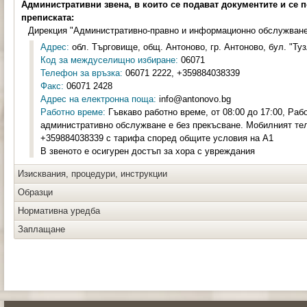
Административни звена, в които се подават документите и се 
преписката:
Дирекция "Административно-правно и информационно обслужван
Адрес:
обл. Търговище, общ. Антоново, гр. Антоново, бул. "Туз
Код за междуселищно избиране:
06071
Телефон за връзка:
06071 2222, +359884038339
Факс:
06071 2428
Адрес на електронна поща:
info@antonovo.bg
Работно време:
Гъвкаво работно време, от 08:00 до 17:00, Раб
административно обслужване е без прекъсване. Мобилният те
+359884038339 с тарифа според общите условия на А1
В звеното е осигурен достъп за хора с увреждания
Изисквания, процедури, инструкции
Образци
Нормативна уредба
Заплащане