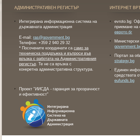
АДМИНИСТРАТИВЕН РЕГИСТЪР
ИНТЕРНЕТ ВР
Интегрирана информационна система на
evroto.bg: О
държавната администрация
приемане на 
еврото.бг
E-mail:
ras@government.bg
Министерски 
Телефон: +359 2 940 29 32
government.b
* Посочените координати са
само за
техническа поддръжка и въпроси във
Портал за об
връзка с работата на Административния
strategy.bg
регистър
. Те не са връзка с
конкретна административна структура.
Eдинен инфо
средствата о
eufunds.bg
Проект "ИИСДА - гаранция за прозрачност
и ефективност"