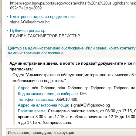
https://egov.bg/wps/portal/egov/dostavchitsi%20na%20uslugi/obshtinski
69?cP=1&q=2069
Електронен адрес за предложения:
signalAO@gabrovo.bg
Публичен регистър:
ЕДИНЕН ТАКСИМЕТРОВ РЕГИСТЪР
Център за административно обслужване и/или звена, които контакту
административно обслужване
Административни звена, в които се подават документите и се 
преписката:
Отдел "Административно обслужване,материално-техническо обе
мобилизационна подготовка"
Адрес:
обл. Габрово, общ. Габрово, гр. Габрово, гр. Габрово, пл
Код за междуселищно избиране:
066
Телефон за връзка:
066/818 400
Адрес на електронна поща:
signalAO@gabrovo.bg
Работно време:
Стандартно работно време, от 08:30 до 17:15,
време от 8.30 ч. до 17.15 ч. и обедна почивка от 12.15 до 13.0
ч до 17.15 ч. без прекъсване.
Изисквания, процедури, инструкции