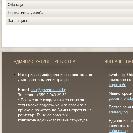
Образци
Нормативна уредба
Заплащане
АДМИНИСТРАТИВЕН РЕГИСТЪР
ИНТЕРНЕТ ВР
Интегрирана информационна система на
evroto.bg: О
държавната администрация
приемане на 
еврото.бг
E-mail:
ras@government.bg
Министерски 
Телефон: +359 2 940 29 32
government.b
* Посочените координати са
само за
техническа поддръжка и въпроси във
Портал за об
връзка с работата на Административния
strategy.bg
регистър
. Те не са връзка с
конкретна административна структура.
Eдинен инфо
средствата о
eufunds.bg