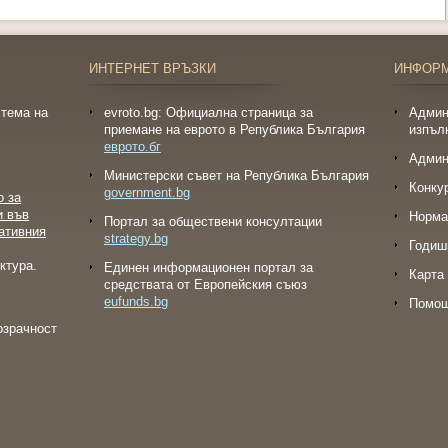
ИНТЕРНЕТ ВРЪЗКИ
ИНФОР
тема на
evroto.bg: Официална страница за
Админ
приемане на еврото в Република България
изпъл
еврото.бг
Админ
Министерски съвет на Република България
Конку
government.bg
о за
и във
Норма
Портал за обществени консултации
ативния
strategy.bg
Годиш
ктура.
Eдинен информационен портал за
Карта 
средствата от Европейския съюз
eufunds.bg
Помо
озрачност