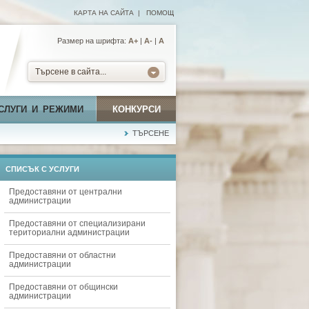
КАРТА НА САЙТА
|
ПОМОЩ
Размер на шрифта:
А+
|
A-
|
A
Търсене в сайта...
СЛУГИ И РЕЖИМИ
КОНКУРСИ
ТЪРСЕНЕ
СПИСЪК С УСЛУГИ
Предоставяни от централни
администрации
Предоставяни от специализирани
териториални администрации
Предоставяни от областни
администрации
Предоставяни от общински
администрации