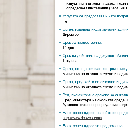
изпускани в околната среда, главн
определени инсталации (Загл. изм. - 
Услугата се предоставя и като вътр
Не
Орган, издаващ индивидуален админ
Директор
Срок за предоставяне:
14 дни
Срок на действие на документа/инди
1 година
Орган, осъществяващ контрол върху 
Министър на околната среда и водит
Орган, пред който се обжалва индив
Министър на околната среда и водит
Ред, включително срокове за обжалв
Пред министъра на околната среда и
Административнопроцесуалния кодек
Електронен адрес, на който се предо
http://www.riosvbs.com/
Електронен адрес за предложения: