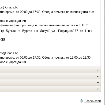
vbs@unacs.bg
но време, от 09:00 до 17:30, Обедна почивка на инспекцията е от
хора с увреждания
физични фактори, води и опасни химични вещества и КПКЗ"
гр. Бургас, гр. Бургас, к-с "Лазур", ул. "Перущица" 67, ет. 1, п.к.
056
vbs@unacs.bg
но време, от 09:00 до 17:30, Обедна почивка от 12:00 до 12:30
хора с увреждания
Разпечатай