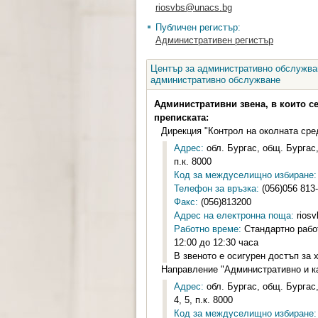
riosvbs@unacs.bg
Публичен регистър:
Административен регистър
Център за административно обслужван
административно обслужване
Административни звена, в които с
преписката:
Дирекция "Контрол на околната сре
Адрес:
обл. Бургас, общ. Бургас, 
п.к. 8000
Код за междуселищно избиране:
Телефон за връзка:
(056)056 813
Факс:
(056)813200
Адрес на електронна поща:
rios
Работно време:
Стандартно работ
12:00 до 12:30 часа
В звеното е осигурен достъп за 
Направление "Административно и к
Адрес:
обл. Бургас, общ. Бургас, 
4, 5, п.к. 8000
Код за междуселищно избиране: