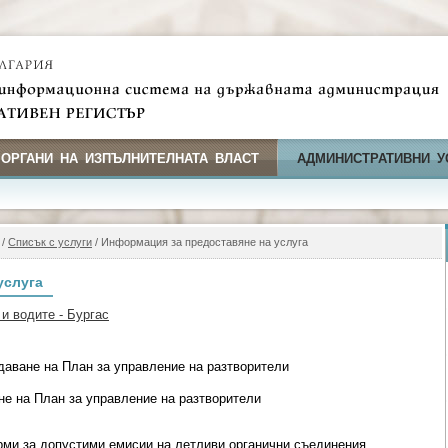
 ОРГАНИ НА ИЗПЪЛНИТЕЛНАТА ВЛАСТ
АДМИНИСТРАТИВНИ У
/
Списък с услуги
/ Информация за предоставяне на услуга
услуга
и водите - Бургас
аване на План за управление на разтворители
е на План за управление на разтворители
орми за допустими емисии на летливи органични съединения,