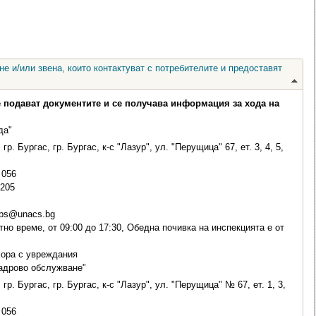
е и/или звена, които контактуват с потребителите и предоставят
е подават документите и се получава информация за хода на
да"
гр. Бургас, гр. Бургас, к-с "Лазур", ул. "Перущица" 67, ет. 3, 4, 5,
056
-205
vbs@unacs.bg
но време, от 09:00 до 17:30, Обедна почивка на инспекцията е от
хора с увреждания
адрово обслужване"
гр. Бургас, гр. Бургас, к-с "Лазур", ул. "Перущица" № 67, ет. 1, 3,
056