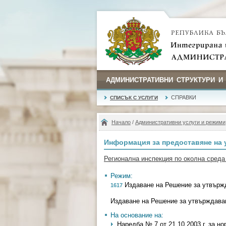
АДМИНИСТРАТИВНИ СТРУКТУРИ И
СПРАВКИ
СПИСЪК С УСЛУГИ
Начало
/
Административни услуги и режими
Информация за предоставяне на 
Регионална инспекция по околна среда 
Режим:
Издаване на Решение за утвържд
1617
Издаване на Решение за утвърждаван
На основание на:
Наредба № 7 от 21.10.2003 г. за н