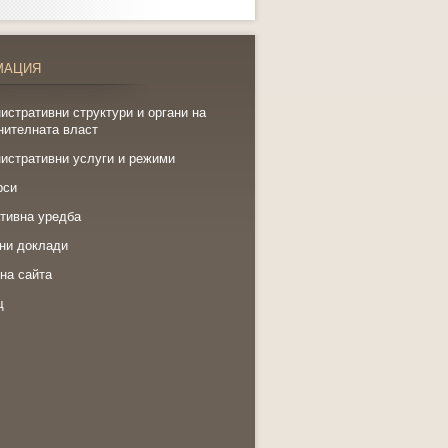
МАЦИЯ
истративни структури и органи на
нителната власт
истративни услуги и режими
рси
тивна уредба
ни доклади
на сайта
щ