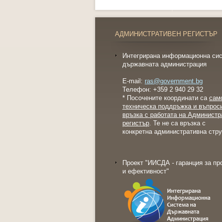
АДМИНИСТРАТИВЕН РЕГИСТЪР
Интегрирана информационна сис
държавната администрация
E-mail:
ras@government.bg
Телефон: +359 2 940 29 32
* Посочените координати са
сам
техническа поддръжка и въпрос
връзка с работата на Администр
регистър
. Те не са връзка с
конкретна административна стру
Проект "ИИСДА - гаранция за пр
и ефективност"