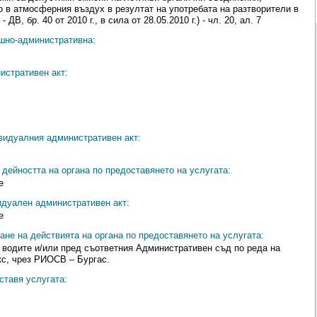
о в атмосферния въздух в резултат на употребата на разтворители в
ДВ, бр. 40 от 2010 г., в сила от 28.05.2010 г.) - чл. 20, ал. 7
ешно-административна:
истративен акт:
видуалния административен акт:
дейността на органа по предоставянето на услугата:
е
идуален административен акт:
е
ане на действията на органа по предоставянето на услугата:
 водите и/или пред съответния Административен съд по реда на
с, чрез РИОСВ – Бургас.
ставя услугата: