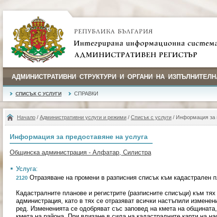
АДМИНИСТРАТИВНИ СТРУКТУРИ И ОРГАНИ НА ИЗПЪЛНИТЕЛН
СПРАВКИ
СПИСЪК С УСЛУГИ
Начало
/
Административни услуги и режими
/
Списък с услуги
/ Информация за 
Информация за предоставяне на услуга
Общинска администрация - Алфатар, Силистра
Услуга:
Отразяване на промени в разписния списък към кадастрален 
2120
Кадастралните планове и регистрите (разписните списъци) към тя
администрация, като в тях се отразяват всички настъпили изменен
ред. Измененията се одобряват със заповед на кмета на общината, 
кмета на района. При влизане в сила на кадастралните карти на н