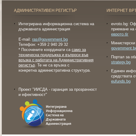
АДМИНИСТРАТИВЕН РЕГИСТЪР
ИНТЕРНЕТ ВР
Интегрирана информационна система на
evroto.bg: О
държавната администрация
приемане на 
еврото.бг
E-mail:
ras@government.bg
Министерски 
Телефон: +359 2 940 29 32
government.b
* Посочените координати са
само за
техническа поддръжка и въпроси във
Портал за об
връзка с работата на Административния
strategy.bg
регистър
. Те не са връзка с
конкретна административна структура.
Eдинен инфо
средствата о
eufunds.bg
Проект "ИИСДА - гаранция за прозрачност
и ефективност"