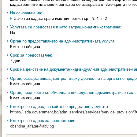
кадастралните планове и регистри се извършва от Агенцията по ге
На основание на:
Закон за кадастъра и имотния регистър - §. 4, т. 2
Услугата се предоставя и като вътрешно-административна:
Не
Орган по предоставянето на административната услуга:
Кмет на община
Срок за предоставяне:
7 дни
Срок на действие на документа/индивидуалния административен ак
Орган, осъществяващ контрол върху дейността на органа по предо
Кмет на община
Орган, пред който се обжалва индивидуален административен акт:
Кмет на община
Електронен адрес, на който се предоставя услугата:
https://iisda.government.bg/adm_services/services/service_provision/
Електронен адрес за предложения:
obshtina_alfatar@abv.bg