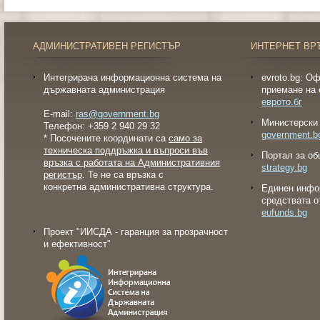
АДМИНИСТРАТИВЕН РЕГИСТЪР
ИНТЕРНЕТ ВР
Интегрирана информационна система на
evroto.bg: О
държавната администрация
приемане на 
еврото.бг
E-mail:
ras@government.bg
Министерски 
Телефон: +359 2 940 29 32
government.b
* Посочените координати са
само за
техническа поддръжка и въпроси във
Портал за об
връзка с работата на Административния
strategy.bg
регистър
. Те не са връзка с
конкретна административна структура.
Eдинен инфо
средствата о
eufunds.bg
Проект "ИИСДА - гаранция за прозрачност
и ефективност"