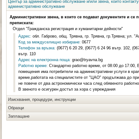
Център за административно обслужване и/или звена, които контакту
административно обслужване
Административни звена, в които се подават документите и се 
преписката:
Отдел "Гражданска регистрация и хуманитарни дейности"
Адрес:
обл. Габрово, общ. Трявна, гр. Трявна, гр.Трявна; ул. "
Код за междуселищно избиране:
0677
Телефон за връзка:
(0677) 6 20 29, (0677) 6 24 96 вътр. 102, (06
вътр. 110
Адрес на електронна поща:
grao@tryavna.bg
Работно време:
Стандартно работно време, от 08:00 до 17:00, 
помещения има потребители на административни услуги в края
време,работата на специалистите от "ЦАО" продължава до при
не повече от два астрономически часа след обявеното работно
В звеното е осигурен достъп за хора с увреждания
Изисквания, процедури, инструкции
Образци
Заплащане