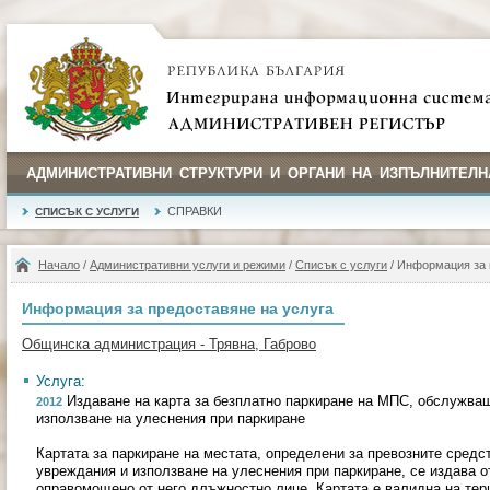
АДМИНИСТРАТИВНИ СТРУКТУРИ И ОРГАНИ НА ИЗПЪЛНИТЕЛН
СПРАВКИ
СПИСЪК С УСЛУГИ
Начало
/
Административни услуги и режими
/
Списък с услуги
/ Информация за 
Информация за предоставяне на услуга
Общинска администрация - Трявна, Габрово
Услуга:
Издаване на карта за безплатно паркиране на МПС, обслужващ
2012
използване на улеснения при паркиране
Картата за паркиране на местата, определени за превозните средс
увреждания и използване на улеснения при паркиране, се издава о
оправомощено от него длъжностно лице. Картата е валидна на тери