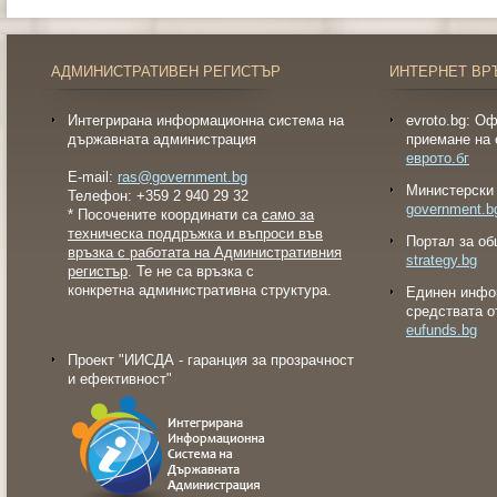
АДМИНИСТРАТИВЕН РЕГИСТЪР
ИНТЕРНЕТ ВР
Интегрирана информационна система на
evroto.bg: О
държавната администрация
приемане на 
еврото.бг
E-mail:
ras@government.bg
Министерски 
Телефон: +359 2 940 29 32
government.b
* Посочените координати са
само за
техническа поддръжка и въпроси във
Портал за об
връзка с работата на Административния
strategy.bg
регистър
. Те не са връзка с
конкретна административна структура.
Eдинен инфо
средствата о
eufunds.bg
Проект "ИИСДА - гаранция за прозрачност
и ефективност"