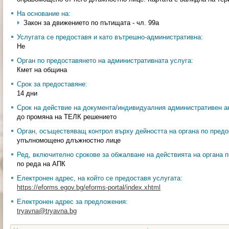
На основание на:
Закон за движението по пътищата - чл. 99а
Услугата се предоставя и като вътрешно-административна:
Не
Орган по предоставянето на административната услуга:
Кмет на община
Срок за предоставяне:
14 дни
Срок на действие на документа/индивидуалния административен ак
до промяна на ТЕЛК решението
Орган, осъществяващ контрол върху дейността на органа по предо
упълномощено длъжностно лице
Ред, включително срокове за обжалване на действията на органа п
по реда на АПК
Електронен адрес, на който се предоставя услугата:
https://eforms.egov.bg/eforms-portal/index.xhtml
Електронен адрес за предложения:
tryavna@tryavna.bg