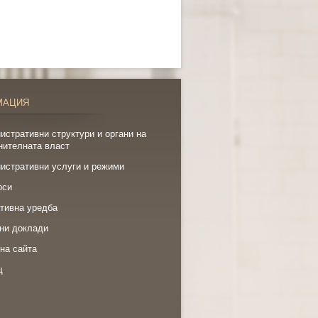
МАЦИЯ
истративни структури и органи на
нителната власт
истративни услуги и режими
рси
тивна уредба
ни доклади
на сайта
щ