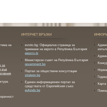
ИНТЕРНЕТ ВРЪЗКИ
ИНФОР
тема на
evroto.bg: Официална страница за
Админ
приемане на еврото в Република България
изпъл
еврото.бг
Админ
Министерски съвет на Република България
Конку
government.bg
о за
и във
Норма
Портал за обществени консултации
ативния
strategy.bg
Годиш
ктура.
Eдинен информационен портал за
Карта 
средствата от Европейския съюз
eufunds.bg
Помо
озрачност