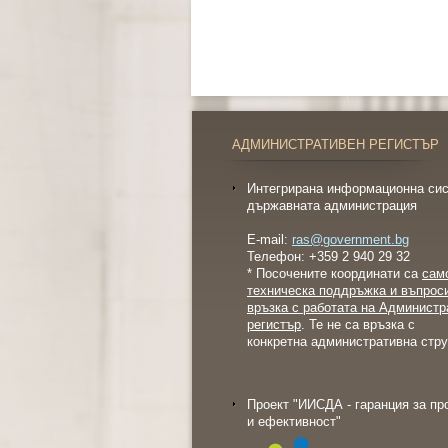
АДМИНИСТРАТИВЕН РЕГИСТЪР
Интегрирана информационна сис
държавната администрация
E-mail:
ras@government.bg
Телефон: +359 2 940 29 32
* Посочените координати са
сам
техническа поддръжка и въпрос
връзка с работата на Администр
регистър
. Те не са връзка с
конкретна административна стру
Проект "ИИСДА - гаранция за пр
и ефективност"