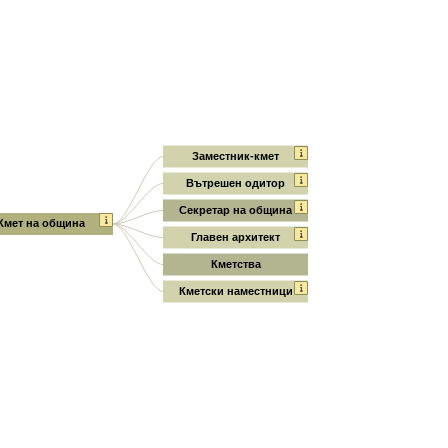
Заместник-кмет
Вътрешен одитор
Секретар на община
Кмет на община
Главен архитект
Кметства
Кметски наместници