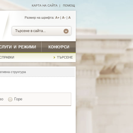
КАРТА НА САЙТА
|
ПОМОЩ
Размер на шрифта:
А+
|
A-
|
A
Търсене в сайта...
СЛУГИ И РЕЖИМИ
КОНКУРСИ
СПРАВКИ
ТЪРСЕНЕ
ативна структура
во
Горе