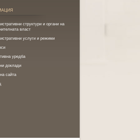
МАЦИЯ
истративни структури и органи на
нителната власт
истративни услуги и режими
рси
тивна уредба
ни доклади
на сайта
щ