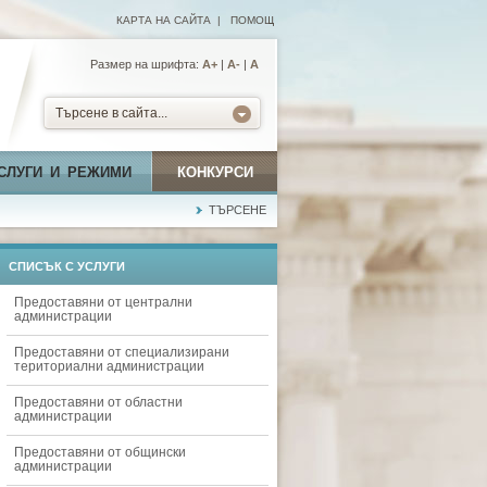
КАРТА НА САЙТА
|
ПОМОЩ
Размер на шрифта:
А+
|
A-
|
A
Търсене в сайта...
СЛУГИ И РЕЖИМИ
КОНКУРСИ
ТЪРСЕНЕ
СПИСЪК С УСЛУГИ
Предоставяни от централни
администрации
Предоставяни от специализирани
териториални администрации
Предоставяни от областни
администрации
Предоставяни от общински
администрации