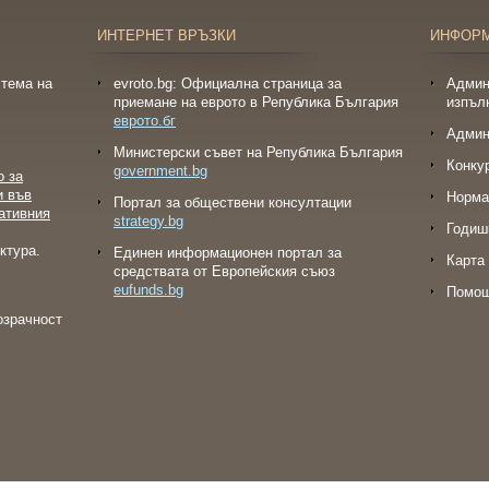
ИНТЕРНЕТ ВРЪЗКИ
ИНФОР
тема на
evroto.bg: Официална страница за
Админ
приемане на еврото в Република България
изпъл
еврото.бг
Админ
Министерски съвет на Република България
Конку
government.bg
о за
и във
Норма
Портал за обществени консултации
ативния
strategy.bg
Годиш
ктура.
Eдинен информационен портал за
Карта 
средствата от Европейския съюз
eufunds.bg
Помо
озрачност