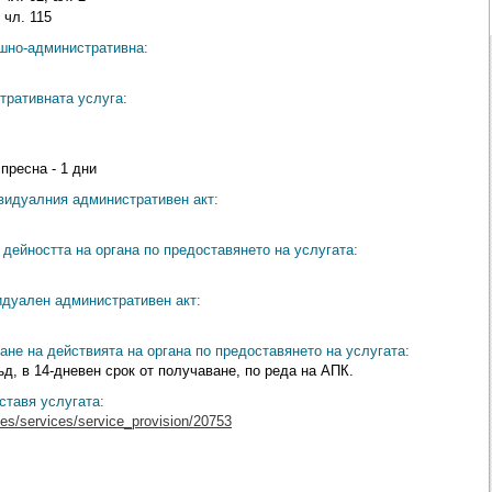
 чл. 115
ешно-административна:
тративната услуга:
спресна - 1 дни
видуалния административен акт:
дейността на органа по предоставянето на услугата:
идуален административен акт:
ане на действията на органа по предоставянето на услугата:
, в 14-дневен срок от получаване, по реда на АПК.
ставя услугата:
ces/services/service_provision/20753