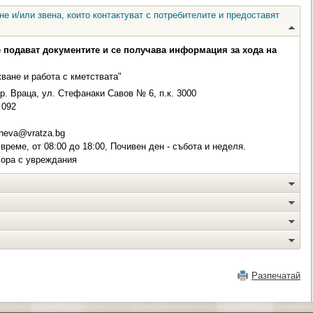
е и/или звена, които контактуват с потребителите и предоставят
е подават документите и се получава информация за хода на
ане и работа с кметствата"
р. Враца, ул. Стефанаки Савов № 6, п.к. 3000
092
heva@vratza.bg
време, от 08:00 до 18:00, Почивен ден - събота и неделя.
хора с увреждания
Разпечатай