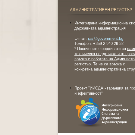
АДМИНИСТРАТИВЕН РЕГИСТЪР
Интегрирана информационна сис
държавната администрация
E-mail:
ras@government.bg
Телефон: +359 2 940 29 32
* Посочените координати са
сам
техническа поддръжка и въпрос
връзка с работата на Администр
регистър
. Те не са връзка с
конкретна административна стру
Проект "ИИСДА - гаранция за пр
и ефективност"