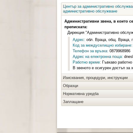
Център за административно обслужван
административно обслужване
Административни звена, в които с
преписката:
Дирекция "Административно обслужв
Адрес:
обл. Враца, общ. Враца, г
Код за междуселищно избиране:
Телефон за връзка:
0879968986
Адрес на електронна поща:
dnes
Работно време:
Гъвкаво работно 
В звеното е осигурен достъп за 
Изисквания, процедури, инструкции
Образци
Нормативна уредба
Заплащане