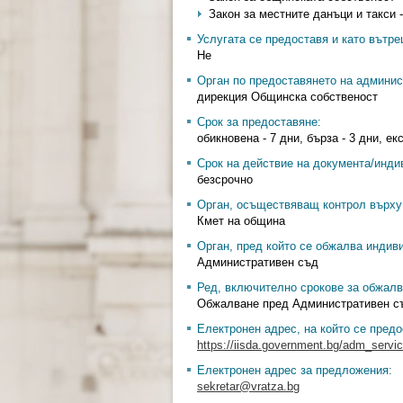
Закон за местните данъци и такси -
Услугата се предоставя и като вътр
Не
Орган по предоставянето на админис
дирекция Общинска собственост
Срок за предоставяне:
обикновена - 7 дни, бърза - 3 дни, ек
Срок на действие на документа/инди
безсрочно
Орган, осъществяващ контрол върху 
Кмет на община
Орган, пред който се обжалва индив
Административен съд
Ред, включително срокове за обжалв
Обжалване пред Административен съд
Електронен адрес, на който се предо
https://iisda.government.bg/adm_servi
Електронен адрес за предложения:
sekretar@vratza.bg