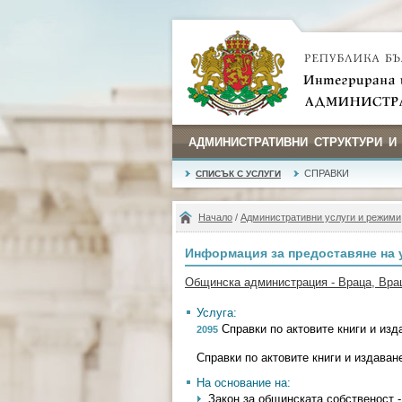
АДМИНИСТРАТИВНИ СТРУКТУРИ И
СПРАВКИ
СПИСЪК С УСЛУГИ
Начало
/
Административни услуги и режими
Информация за предоставяне на 
Общинска администрация - Враца, Вра
Услуга:
Справки по актовите книги и изд
2095
Справки по актовите книги и издаван
На основание на:
Закон за общинската собственост - 