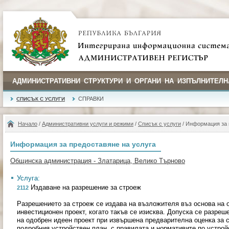
АДМИНИСТРАТИВНИ СТРУКТУРИ И ОРГАНИ НА ИЗПЪЛНИТЕЛН
СПРАВКИ
СПИСЪК С УСЛУГИ
Начало
/
Административни услуги и режими
/
Списък с услуги
/ Информация за 
Информация за предоставяне на услуга
Общинска администрация - Златарица, Велико Търново
Услуга:
Издаване на разрешение за строеж
2112
Разрешението за строеж се издава на възложителя въз основа на 
инвестиционен проект, когато такъв се изисква. Допуска се разреш
на одобрен идеен проект при извършена предварителна оценка за 
подробния устройствен план, с правилата и нормативите по устрой