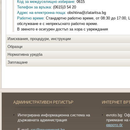
Код за междуселищно избиране:
0615
Телефон за връзка:
(0615)3 54 20
Адрес на електронна поща:
obshtina@zlataritsa.bg
Работно време:
Стандартно работно време, от 08:30 до 17:00,
обслужване е с непрекъснато работно време.
В звеното е осигурен достъп за хора с увреждания
Изисквания, процедури, инструкции
Образци
Нормативна уредба
Заплащане
АДМИНИСТРАТИВЕН РЕГИСТЪР
ИНТЕРНЕТ ВР
Интегрирана информационна система на
evroto.bg: О
държавната администрация
приемане на 
еврото.бг
E-mail:
ras@government.bg