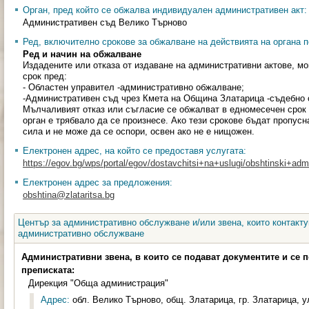
Орган, пред който се обжалва индивидуален административен акт:
Административен съд Велико Търново
Ред, включително срокове за обжалване на действията на органа п
Ред и начин на обжалване
Издадените или отказа от издаване на административни актове, мо
срок пред:
- Областен управител -административно обжалване;
-Административен съд чрез Кмета на Община Златарица -съдебно 
Мълчаливият отказ или съгласие се обжалват в едномесечен срок 
орган е трябвало да се произнесе. Ако тези срокове бъдат пропусн
сила и не може да се оспори, освен ако не е нищожен.
Електронен адрес, на който се предоставя услугата:
https://egov.bg/wps/portal/egov/dostavchitsi+na+uslugi/obshtinski+admini
Електронен адрес за предложения:
obshtina@zlataritsa.bg
Център за административно обслужване и/или звена, които контакту
административно обслужване
Административни звена, в които се подават документите и се 
преписката:
Дирекция "Обща администрация"
Адрес:
обл. Велико Търново, общ. Златарица, гр. Златарица, ул