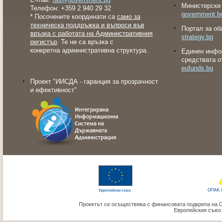
Министерски 
Телефон: +359 2 940 29 32
government.b
* Посочените координати са
само за
техническа поддръжка и въпроси във
Портал за об
връзка с работата на Административния
strategy.bg
регистър
. Те не са връзка с
конкретна административна структура.
Eдинен инфо
средствата о
eufunds.bg
Проект "ИИСДА - гаранция за прозрачност
и ефективност"
Проектът се осъществява с финансовата подкрепа на 
Европейския съюз