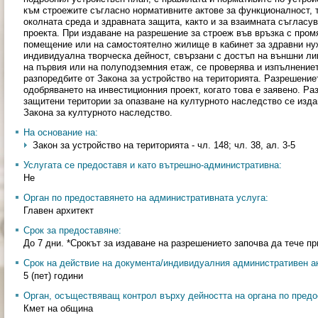
към строежите съгласно нормативните актове за функционалност, 
околната среда и здравната защита, както и за взаимната съгласу
проекта. При издаване на разрешение за строеж във връзка с про
помещение или на самостоятелно жилище в кабинет за здравни нуж
индивидуална творческа дейност, свързани с достъп на външни лиц
на първия или на полуподземния етаж, се проверява и изпълнение
разпоредбите от Закона за устройство на територията. Разрешение
одобряването на инвестиционния проект, когато това е заявено. Ра
защитени територии за опазване на културното наследство се изда
Закона за културното наследство.
На основание на:
Закон за устройство на територията - чл. 148; чл. 38, ал. 3-5
Услугата се предоставя и като вътрешно-административна:
Не
Орган по предоставянето на административната услуга:
Главен архитект
Срок за предоставяне:
До 7 дни. *Срокът за издаване на разрешението започва да тече п
Срок на действие на документа/индивидуалния административен ак
5 (пет) години
Орган, осъществяващ контрол върху дейността на органа по предо
Кмет на община